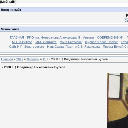
[
Мой сайт
]
Вход на сайт
В
Ст
Меню сайта
ГЛАВНАЯ
РПО им. Императора Александра III
Авторы
СОВРЕМЕННИКИ
Мы на Рутубе
МЫ ВКонтакте
Мы в Бастионе
Журнал "Голос Эпохи"
Стра
Сайт И.П. Золотусского
Наш Савва. Памяти С.В. Ямщикова
Проект Белый С
Главная
»
2017
»
Февраль
»
11
» - 2000 г. † Владимир Николаевич Бутков
- 2000 г. † Владимир Николаевич Бутков