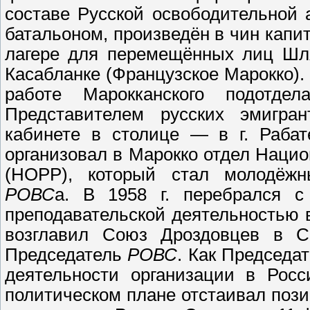
составе Русской освободительной 
батальоном, произведён в чин капи
лагере для перемещённых лиц Шля
Касабланке (Французское Марокко).
работе Марокканского подотд
Представителем русских эмигра
кабинете в столице — в г. Рабат
организовал в Марокко отдел Наци
(НОРР), который стал молодёжн
РОВС
а. В 1958 г. перебрался 
преподавательской деятельностью в
возглавил Союз Дроздовцев в 
Председатель
РОВС
. Как Председа
деятельности организации в Росс
политическом плане отстаивал поз