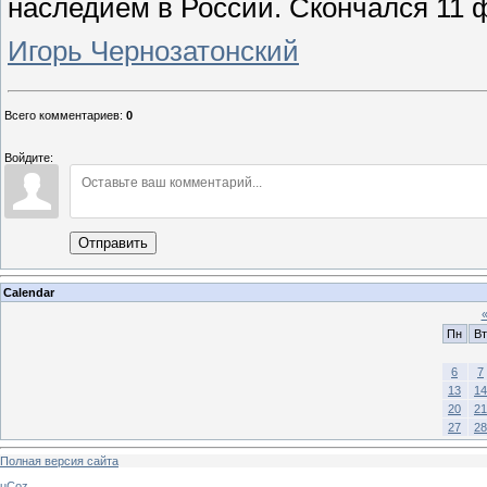
наследием в России. Скончался 11 
Игорь Чернозатонский
Всего комментариев
:
0
Войдите:
Отправить
Calendar
Пн
Вт
6
7
13
14
20
21
27
28
Полная версия сайта
uCoz