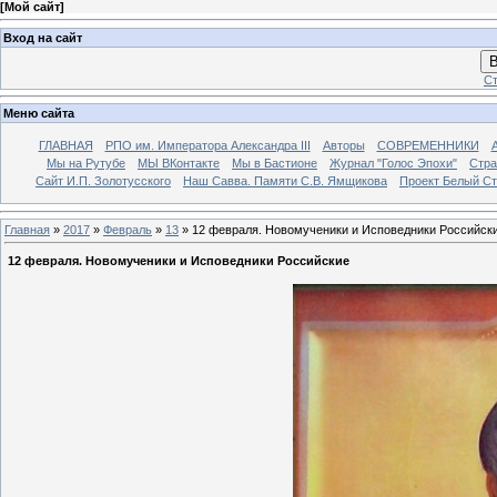
[
Мой сайт
]
Вход на сайт
В
Ст
Меню сайта
ГЛАВНАЯ
РПО им. Императора Александра III
Авторы
СОВРЕМЕННИКИ
Мы на Рутубе
МЫ ВКонтакте
Мы в Бастионе
Журнал "Голос Эпохи"
Стра
Сайт И.П. Золотусского
Наш Савва. Памяти С.В. Ямщикова
Проект Белый С
Главная
»
2017
»
Февраль
»
13
» 12 февраля. Новомученики и Исповедники Российск
12 февраля. Новомученики и Исповедники Российские