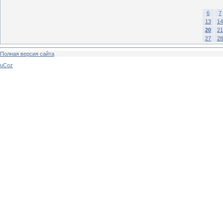
6
7
13
14
20
21
27
28
Полная версия сайта
uCoz