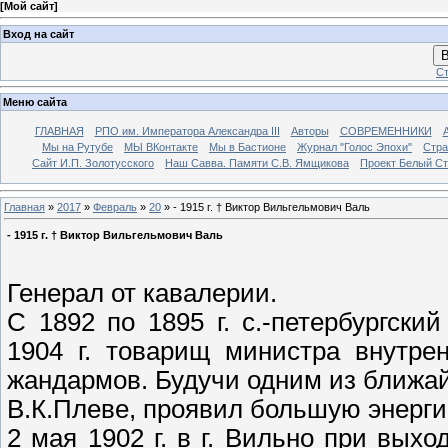
[
Мой сайт
]
Вход на сайт
В
Ст
Меню сайта
ГЛАВНАЯ
РПО им. Императора Александра III
Авторы
СОВРЕМЕННИКИ
Мы на Рутубе
МЫ ВКонтакте
Мы в Бастионе
Журнал "Голос Эпохи"
Стра
Сайт И.П. Золотусского
Наш Савва. Памяти С.В. Ямщикова
Проект Белый С
Главная
»
2017
»
Февраль
»
20
» - 1915 г. † Виктор Вильгельмович Валь
- 1915 г. † Виктор Вильгельмович Валь
Генерал от кавалерии.
С 1892 по 1895 г. с.-петербургски
1904 г. товарищ министра внутре
жандармов. Будучи одним из ближа
В.К.Плеве, проявил большую энерги
2 мая 1902 г. в г. Вильно при вых