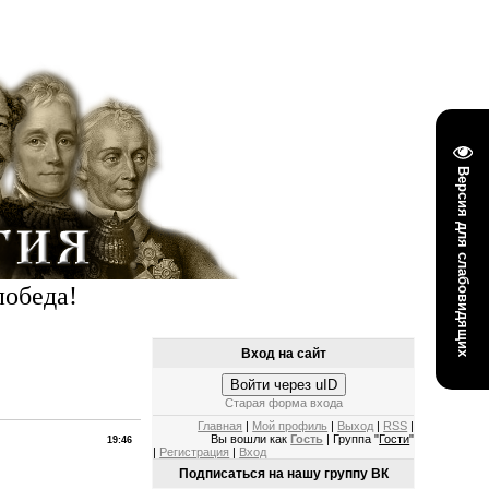
Версия для слабовидящих
победа!
Вход на сайт
Войти через uID
Старая форма входа
Главная
|
Мой профиль
|
Выход
|
RSS
|
Вы вошли как
Гость
| Группа "
Гости
"
19:46
|
Регистрация
|
Вход
Подписаться на нашу группу ВК