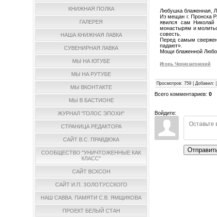
КНИЖНАЯ ПОЛКА
Любушка блаженная, Л
Из мещан г. Пронска Р
ГАЛЕРЕЯ
явился сам Николай 
монастырям и молиться
совесть.
НАША КНИЖНАЯ ЛАВКА
Перед самым свержени
падают».
СУВЕНИРНАЯ ЛАВКА
Мощи блаженной Любов
МЫ НА ЮТУБЕ
Игорь Чернозатонский
МЫ НА РУТУБЕ
Просмотров
:
759
|
Добавил
:
МЫ ВКОНТАКТЕ
Всего комментариев
:
0
МЫ В БАСТИОНЕ
Войдите:
ЖУРНАЛ "ГОЛОС ЭПОХИ"
СТРАНИЦА РЕДАКТОРА
САЙТ В.С. ПРАВДЮКА
Отправит
СООБЩЕСТВО "УНИЧТОЖЕННЫЕ КАК
КЛАСС"
САЙТ ВСХСОН
САЙТ И.П. ЗОЛОТУССКОГО
НАШ САВВА. ПАМЯТИ С.В. ЯМЩИКОВА
ПРОЕКТ БЕЛЫЙ СТАН