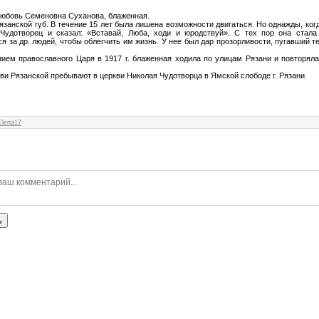
юбовь Семеновна Суханова, блаженная.
язанской губ. В течение 15 лет была лишена возможности двигаться. Но однажды, когд
Чудотворец и сказал: «Вставай, Люба, ходи и юродствуй». С тех пор она стала
 за др. людей, чтобы облегчить им жизнь. У нее был дар прозорливости, пугавший те
ем православного Царя в 1917 г. блаженная ходила по улицам Рязани и повторял
и Рязанской пребывают в церкви Николая Чудотворца в Ямской слободе г. Рязани.
Elena17
ь