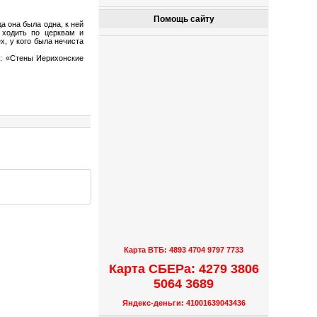
Помощь сайту
а она была одна, к ней
 ходить по церквам и
х, у кого была нечиста
а: «Стены Иерихонские
Карта ВТБ: 4893 4704 9797 7733
Карта СБЕРа: 4279 3806
5064 3689
Яндекс-деньги: 41001639043436