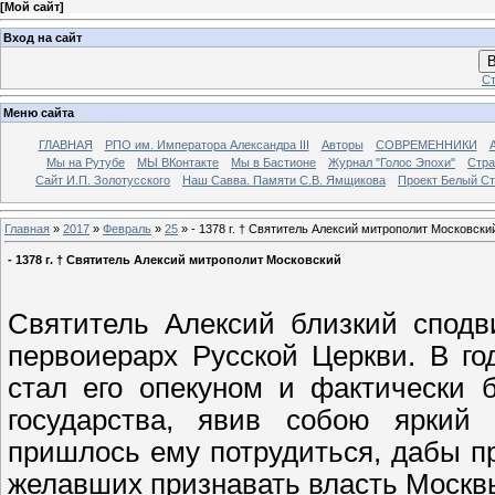
[
Мой сайт
]
Вход на сайт
В
Ст
Меню сайта
ГЛАВНАЯ
РПО им. Императора Александра III
Авторы
СОВРЕМЕННИКИ
Мы на Рутубе
МЫ ВКонтакте
Мы в Бастионе
Журнал "Голос Эпохи"
Стра
Сайт И.П. Золотусского
Наш Савва. Памяти С.В. Ямщикова
Проект Белый С
Главная
»
2017
»
Февраль
»
25
» - 1378 г. † Святитель Алексий митрополит Московски
- 1378 г. † Святитель Алексий митрополит Московский
Святитель Алексий близкий сподви
первоиерарх Русской Церкви. В г
стал его опекуном и фактически 
государства, явив собою яркий 
пришлось ему потрудиться, дабы п
желавших признавать власть Москв