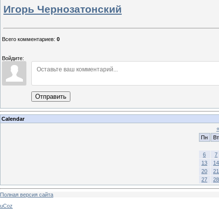
Игорь Чернозатонский
Всего комментариев
:
0
Войдите:
Отправить
Calendar
Пн
Вт
6
7
13
14
20
21
27
28
Полная версия сайта
uCoz