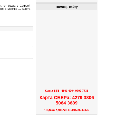
си, от брака с Софьей
Помощь сайту
лся в Москве 10 марта
Карта ВТБ: 4893 4704 9797 7733
Карта СБЕРа: 4279 3806
5064 3689
Яндекс-деньги: 41001639043436