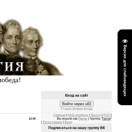
Версия для слабовидящих
победа!
Вход на сайт
Войти через uID
Старая форма входа
Главная
|
Мой профиль
|
Выход
|
RSS
|
Вы вошли как
Гость
| Группа "
Гости
"
22:00
|
Регистрация
|
Вход
Подписаться на нашу группу ВК