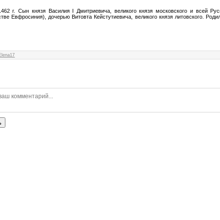
1462 г. Сын князя Василия I Дмитриевича, великого князя московского и всей Ру
стве Евфросиния), дочерью Витовта Кейстутиевича, великого князя литовского. Роди
Elena17
ь