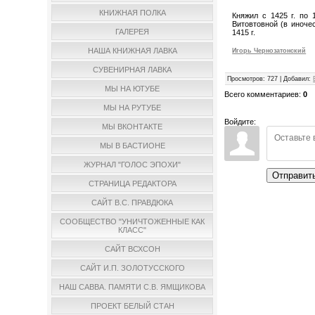
КНИЖНАЯ ПОЛКА
Княжил с 1425 г. по 
Витовтовной (в иноче
ГАЛЕРЕЯ
1415 г.
НАША КНИЖНАЯ ЛАВКА
Игорь Чернозатонский
СУВЕНИРНАЯ ЛАВКА
Просмотров
:
727
|
Добавил
:
МЫ НА ЮТУБЕ
Всего комментариев
:
0
МЫ НА РУТУБЕ
Войдите:
МЫ ВКОНТАКТЕ
МЫ В БАСТИОНЕ
ЖУРНАЛ "ГОЛОС ЭПОХИ"
Отправит
СТРАНИЦА РЕДАКТОРА
САЙТ В.С. ПРАВДЮКА
СООБЩЕСТВО "УНИЧТОЖЕННЫЕ КАК
КЛАСС"
САЙТ ВСХСОН
САЙТ И.П. ЗОЛОТУССКОГО
НАШ САВВА. ПАМЯТИ С.В. ЯМЩИКОВА
ПРОЕКТ БЕЛЫЙ СТАН