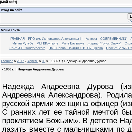
[
Мой сайт
]
Вход на сайт
В
Ст
Меню сайта
ГЛАВНАЯ
РПО им. Императора Александра III
Авторы
СОВРЕМЕННИКИ
Мы на Рутубе
МЫ ВКонтакте
Мы в Бастионе
Журнал "Голос Эпохи"
Стра
Сайт И.П. Золотусского
Наш Савва. Памяти С.В. Ямщикова
Проект Белый С
Главная
»
2017
»
Апрель
»
03
» - 1866 г. † Надежда Андреевна Дурова
- 1866 г. † Надежда Андреевна Дурова
Надежда Андреевна Дурова (из
Андреевича Александрова). Родила
русской армии женщина-офицер (изв
С ранних лет ее тайной мечтой бы
проклятием Божьим». В детстве На
лазить вместе с мальчишками по д