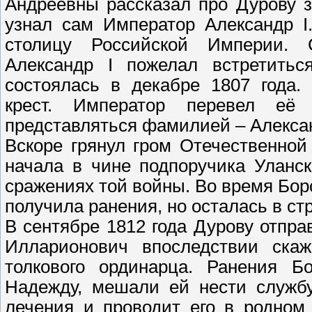
Андреевны рассказал про Дурову з
узнал сам Император Александр I
столицу Российской Империи.
Александр I пожелал встретитьс
состоялась в декабре 1807 года.
крест. Император перевел её
представляться фамилией – Алексан
Вскоре грянул гром Отечественно
начала в чине подпоручика Уланск
сражениях той войны. Во время Бор
получила ранения, но осталась в ст
В сентябре 1812 года Дурову отпр
Илларионович впоследствии скаж
толкового ординарца. Ранения Б
Надежду, мешали ей нести службу
лечения и проводит его в родном