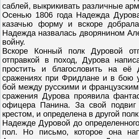
саблей, выкрикивать различные ар
Осенью 1806 года Надежда Дурова
казачью форму и вскоре добрала
Надежда назвалась дворянином Ал
войну.
Вскоре Конный полк Дуровой от
отправкой в поход, Дурова напис
простить и благословить на её 
сражениях при Фридлане и в бою у
бой между русскими и французскими
сражения Дурова проявила фантас
офицера Панина. За свой подвиг
крестом, и определена в другой пол
Надежде Дуровой до определенного
пол. Но письмо, которое она на