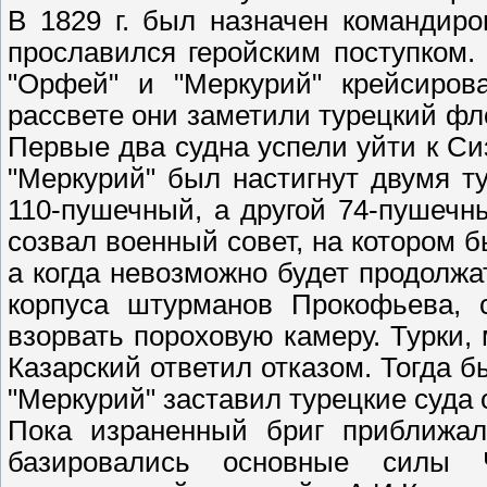
В 1829 г. был назначен командиро
прославился геройским поступком. 
"Орфей" и "Меркурий" крейсирова
рассвете они заметили турецкий фло
Первые два судна успели уйти к С
"Меркурий" был настигнут двумя т
110-пушечный, а другой 74-пушечны
созвал военный совет, на котором 
а когда невозможно будет продолжа
корпуса штурманов Прокофьева, 
взорвать пороховую камеру. Турки,
Казарский ответил отказом. Тогда б
"Меркурий" заставил турецкие суда 
Пока израненный бриг приближалс
базировались основные силы Ч