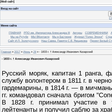
[
Мой сайт
]
Вход на сайт
В
Ст
Меню сайта
ГЛАВНАЯ
РПО им. Императора Александра III
Авторы
СОВРЕМЕННИКИ
Мы на Рутубе
МЫ ВКонтакте
Мы в Бастионе
Журнал "Голос Эпохи"
Стра
Сайт И.П. Золотусского
Наш Савва. Памяти С.В. Ямщикова
Проект Белый С
Главная
»
2017
»
Июнь
»
29
» - 1833 г. † Александр Иванович Казарский
- 1833 г. † Александр Иванович Казарский
Русский моряк, капитан 1 ранга, ф
службу волонтером в 1811 г. в черн
гардемарины, в 1814 г. — в мичманы
гг. командовал сначала бригом "Соп
В 1828 г. принимал участие в т
лейтенанты и получил саблю за хра