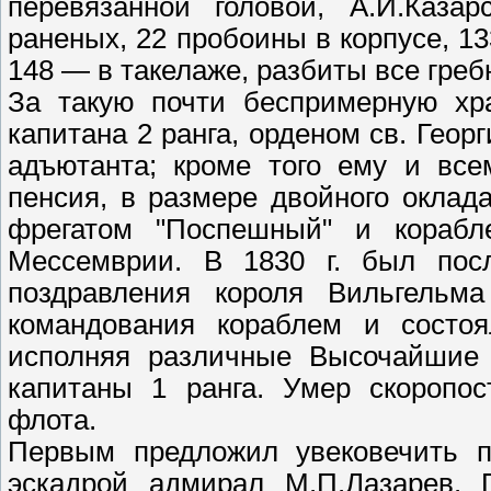
перевязанной головой, А.И.Каза
раненых, 22 пробоины в корпусе, 13
148 — в такелаже, разбиты все греб
За такую почти беспримерную хр
капитана 2 ранга, орденом св. Геор
адъютанта; кроме того ему и все
пенсия, в размере двойного оклад
фрегатом "Поспешный" и корабл
Мессемврии. В 1830 г. был пос
поздравления короля Вильгельм
командования кораблем и состоя
исполняя различные Высочайшие 
капитаны 1 ранга. Умер скоропос
флота.
Первым предложил увековечить п
эскадрой адмирал М.П.Лазарев. 