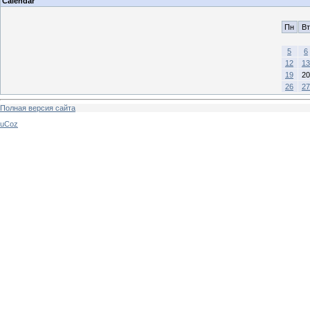
Calendar
Пн
Вт
5
6
12
13
19
20
26
27
Полная версия сайта
uCoz