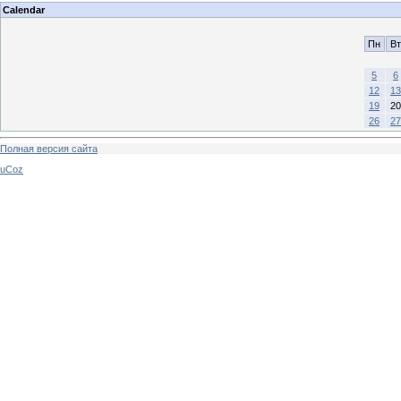
Calendar
Пн
Вт
5
6
12
13
19
20
26
27
Полная версия сайта
uCoz