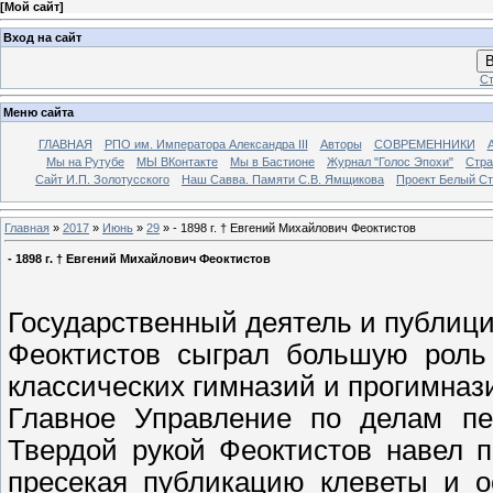
[
Мой сайт
]
Вход на сайт
В
Ст
Меню сайта
ГЛАВНАЯ
РПО им. Императора Александра III
Авторы
СОВРЕМЕННИКИ
Мы на Рутубе
МЫ ВКонтакте
Мы в Бастионе
Журнал "Голос Эпохи"
Стра
Сайт И.П. Золотусского
Наш Савва. Памяти С.В. Ямщикова
Проект Белый С
Главная
»
2017
»
Июнь
»
29
» - 1898 г. † Евгений Михайлович Феоктистов
- 1898 г. † Евгений Михайлович Феоктистов
Государственный деятель и публици
Феоктистов сыграл большую роль
классических гимназий и прогимнази
Главное Управление по делам печ
Твердой рукой Феоктистов навел п
пресекая публикацию клеветы и о