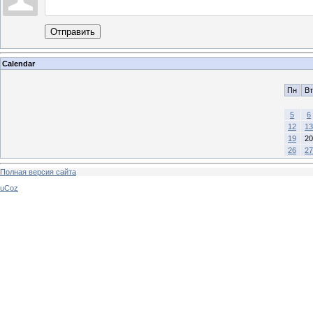
Отправить
Calendar
Пн
Вт
5
6
12
13
19
20
26
27
Полная версия сайта
uCoz