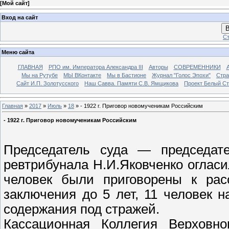
[
Мой сайт
]
Вход на сайт
В
Ст
Меню сайта
ГЛАВНАЯ
РПО им. Императора Александра III
Авторы
СОВРЕМЕННИКИ
Мы на Рутубе
МЫ ВКонтакте
Мы в Бастионе
Журнал "Голос Эпохи"
Стра
Сайт И.П. Золотусского
Наш Савва. Памяти С.В. Ямщикова
Проект Белый С
Главная
»
2017
»
Июль
»
18
» - 1922 г. Приговор новомученикам Российским
- 1922 г. Приговор новомученикам Российским
Председатель суда — председател
ревтрибунала Н.И.Яковченко оглас
человек были приговорены к рас
заключения до 5 лет, 11 человек 
содержания под стражей.
Кассационная Коллегия Верховн