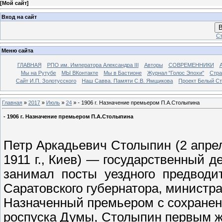
[
Мой сайт
]
Вход на сайт
В
Ст
Меню сайта
ГЛАВНАЯ
РПО им. Императора Александра III
Авторы
СОВРЕМЕННИКИ
Мы на Рутубе
МЫ ВКонтакте
Мы в Бастионе
Журнал "Голос Эпохи"
Стра
Сайт И.П. Золотусского
Наш Савва. Памяти С.В. Ямщикова
Проект Белый С
Главная
»
2017
»
Июль
»
24
» - 1906 г. Назначение премьером П.А.Столыпина
- 1906 г. Назначение премьером П.А.Столыпина
Петр Аркадьевич Столыпин (2 апрел
1911 г., Киев) — государственный 
занимал посты уездного предводи
Саратовского губернатора, министр
Назначенный премьером с сохранен
роспуска Думы, Столыпин первым ж