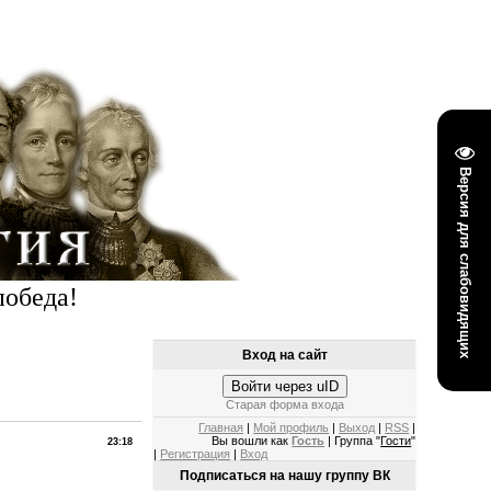
Версия для слабовидящих
победа!
Вход на сайт
Войти через uID
Старая форма входа
Главная
|
Мой профиль
|
Выход
|
RSS
|
Вы вошли как
Гость
| Группа "
Гости
"
23:18
|
Регистрация
|
Вход
Подписаться на нашу группу ВК