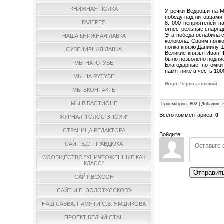
КНИЖНАЯ ПОЛКА
У речки Ведроши на 
победу над литовцами
ГАЛЕРЕЯ
8. 000 неприятелей п
огнестрельные снаряд
Эта победа ослабила с
НАША КНИЖНАЯ ЛАВКА
колокола. Своим полк
полка князю Даниилу Щ
СУВЕНИРНАЯ ЛАВКА
Великие князья Иван I
было позволено подпи
МЫ НА ЮТУБЕ
Благодарные потомки
памятнике в честь 100
МЫ НА РУТУБЕ
Игорь Чернозатонский
МЫ ВКОНТАКТЕ
МЫ В БАСТИОНЕ
Просмотров
:
802
|
Добавил
:
Всего комментариев
:
0
ЖУРНАЛ "ГОЛОС ЭПОХИ"
СТРАНИЦА РЕДАКТОРА
Войдите:
САЙТ В.С. ПРАВДЮКА
СООБЩЕСТВО "УНИЧТОЖЕННЫЕ КАК
КЛАСС"
Отправит
САЙТ ВСХСОН
САЙТ И.П. ЗОЛОТУССКОГО
НАШ САВВА. ПАМЯТИ С.В. ЯМЩИКОВА
ПРОЕКТ БЕЛЫЙ СТАН