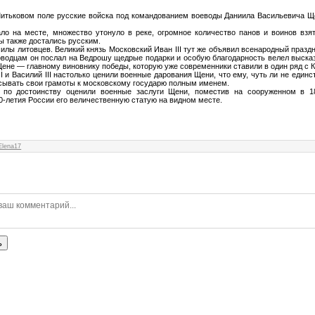
Митьковом поле русские войска под командованием воеводы Даниила Васильевича 
:
ало на месте, множество утонуло в реке, огромное количество панов и воинов взят
ы также достались русским.
илы литовцев. Великий князь Московский Иван III тут же объявил всенародный праздн
оводцам он послал на Ведрошу щедрые подарки и особую благодарность велел выска
ене — главному виновнику победы, которую уже современники ставили в один ряд с К
II и Василий III настолько ценили военные дарования Щени, что ему, чуть ли не единс
сывать свои грамоты к московскому государю полным именем.
 по достоинству оценили военные заслуги Щени, поместив на сооруженном в 1
0-летия России его величественную статую на видном месте.
Elena17
ь