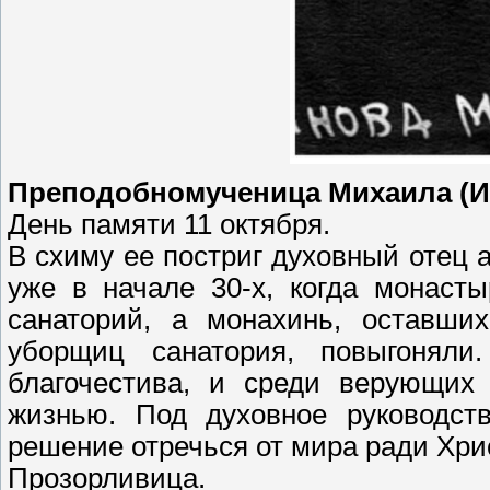
Преподобномученица Михаила (Ив
День памяти 11 октября.
В схиму ее постриг духовный отец 
уже в начале 30-х, когда монаст
санаторий, а монахинь, оставши
уборщиц санатория, повыгонял
благочестива, и среди верующих 
жизнью. Под духовное руководст
решение отречься от мира ради Хри
Прозорливица.