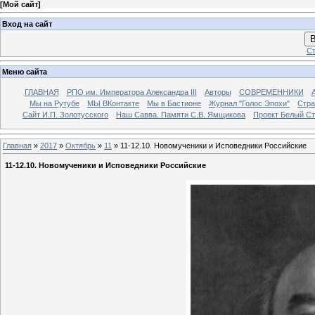
[
Мой сайт
]
Вход на сайт
В
Ст
Меню сайта
ГЛАВНАЯ
РПО им. Императора Александра III
Авторы
СОВРЕМЕННИКИ
Мы на Рутубе
МЫ ВКонтакте
Мы в Бастионе
Журнал "Голос Эпохи"
Стра
Сайт И.П. Золотусского
Наш Савва. Памяти С.В. Ямщикова
Проект Белый С
Главная
»
2017
»
Октябрь
»
11
» 11-12.10. Новомученики и Исповедники Российские
11-12.10. Новомученики и Исповедники Российские