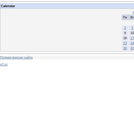
Calendar
Пн
Вт
2
3
9
10
16
17
23
24
30
31
Полная версия сайта
uCoz