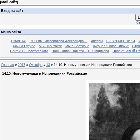
[
Мой сайт
]
Вход на сайт
В
Ст
Меню сайта
ГЛАВНАЯ
РПО им. Императора Александра III
Авторы
СОВРЕМЕННИКИ
Мы на Рутубе
МЫ ВКонтакте
Мы в Бастионе
Журнал "Голос Эпохи"
Стра
Сайт И.П. Золотусского
Наш Савва. Памяти С.В. Ямщикова
Проект Белый С
Главная
»
2017
»
Октябрь
»
13
» 14.10. Новомученики и Исповедники Российские
14.10. Новомученики и Исповедники Российские