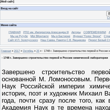
[
Мой сайт
]
Вход на сайт
В
Ст
Меню сайта
ГЛАВНАЯ
РПО им. Императора Александра III
Авторы
СОВРЕМЕННИКИ
Мы на Рутубе
МЫ ВКонтакте
Мы в Бастионе
Журнал "Голос Эпохи"
Стра
Сайт И.П. Золотусского
Наш Савва. Памяти С.В. Ямщикова
Проект Белый С
Главная
»
2017
»
Октябрь
»
25
» - 1748 г. Завершено строительство первой в России
- 1748 г. Завершено строительство первой в России химической лаборатории
Завершено строительство перв
основанной М. Ломоносовым. Перв
Наук Российской империи химич
историк, поэт и художник Михаил 
года, почти сразу после того, ка
Академия Наук в те времена нахо