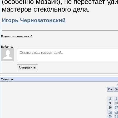
(особенно мозаик), не перестает у
мастеров стекольного дела.
Игорь Чернозатонский
Всего комментариев
:
0
Войдите:
Отправить
Calendar
Пн
Вт
2
3
9
10
16
17
23
24
30
31