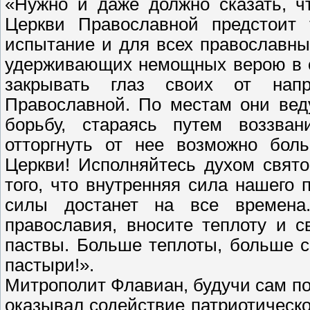
«Нужно и даже должно сказать, ч
Церкви Православной предстоит 
испытание и для всех православных
удерживающих немощных верою в о
закрывать глаз своих от напр
Православной. По местам они вед
борьбу, стараясь путем воззван
отторгнуть от нее возможно бо
Церкви! Исполняйтесь духом свят
того, что внутренняя сила нашего
силы достанет на все времен
православия, вносите теплоту и с
паствы. Больше теплоты, больше с
пастыри!».
Митрополит Флавиан, будучи сам п
оказывал содействие патриотическ