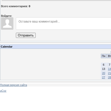
Всего комментариев
:
0
Войдите:
Отправить
Calendar
Пн
Вт
6
7
13
14
20
21
27
28
Полная версия сайта
uCoz