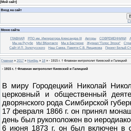
[
Мой сайт
]
Вход на сайт
В
Ст
Меню сайта
ГЛАВНАЯ
РПО им. Императора Александра III
Авторы
СОВРЕМЕННИКИ
Мы на Рутубе
МЫ ВКонтакте
Мы в Бастионе
Журнал "Голос Эпохи"
Стра
Сайт И.П. Золотусского
Наш Савва. Памяти С.В. Ямщикова
Проект Белый С
Главная
»
2017
»
Ноябрь
»
18
» - 1915 г. † Флавиан митрополит Киевский и Галицкий
- 1915 г. † Флавиан митрополит Киевский и Галицкий
В миру Городецкий Николай Никол
церковный и общественный деятел
дворянского рода Симбирской губер
17 февраля 1866 г. он принял мон
день был рукоположен во иеродиако
6 июня 1873 г. он был включен в