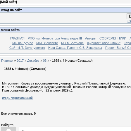
[
Мой сайт
]
Вход на сайт
В
Ст
Меню сайта
ГЛАВНАЯ
РПО им. Императора Александра III
Авторы
СОВРЕМЕННИКИ
Мы на Рутубе
МЫ ВКонтакте
Мы в Бастионе
Журнал "Голос Эпохи"
Стра
Сайт И.П. Золотусского
Наш Савва. Памяти С.В. Ямщикова
Проект Белый С
Главная
»
2017
»
Декабрь
»
06
» - 1868 г. † Иосиф (Семашко)
- 1868 г. † Иосиф (Семашко)
Митрополит, борец за воссоединение униатов с Русской Православной Церковью.
В 1827 г. составил доклад о нуждах униатской Церкви в России, который послужил о
Православной Церковью (от 22 апреля 1829 г.).
Игорь Чернозатонский
Всего комментариев
:
0
Войдите: