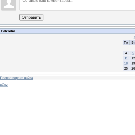
Отправить
Calendar
Пн
Вт
4
5
11
12
18
19
25
26
Полная версия сайта
uCoz