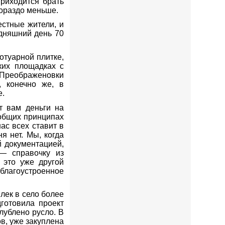
приходится брать
 гораздо меньше.
естные жители, и
одняшний день 70
отуарной плитке,
ких площадках с
я Преображеновки
, конечно же, в
е.
т вам деньги на
 общих принципах
ас всех ставит в
я нет. Мы, когда
й документацией,
— справочку из
 это уже другой
благоустроенное
лек в село более
готовила проект
лублено русло. В
в, уже закуплена