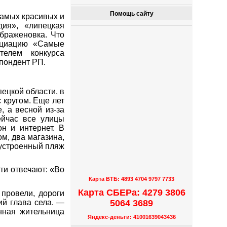
Помощь сайту
самых красивых и
дия», «липецкая
браженовка. Что
социацию «Самые
телем конкурса
пондент РП.
ецкой области, в
 кругом. Еще лет
, а весной из-за
ейчас все улицы
н и интернет. В
м, два магазина,
оустроенный пляж
ти отвечают: «Во
Карта ВТБ: 4893 4704 9797 7733
Карта СБЕРа: 4279 3806
провели, дороги
5064 3689
ий глава села. —
нная жительница
Яндекс-деньги: 41001639043436