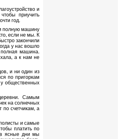
лагоустройство и
 чтобы приучить
очти год.
ли полную машину
о, если не мы. К
быстро закончили
когда у нас вошло
я полная машина.
хала, а к нам не
ов, и ни один из
мся по пригоркам
 у общественных
деревни. Самым
чек на солнечных
 по счетчикам, а
ополисты и самые
тобы платить по
 в ясные дни мы