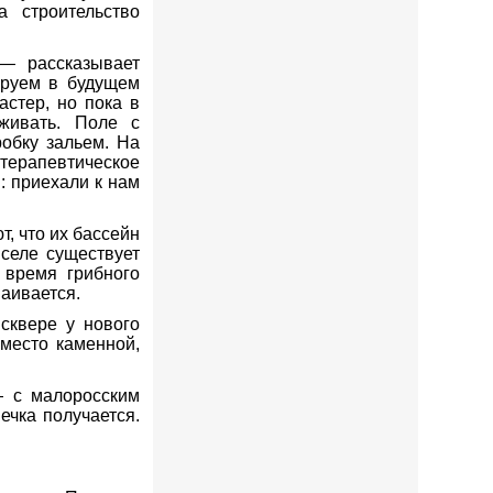
а строительство
— рассказывает
ируем в будущем
астер, но пока в
живать. Поле с
обку зальем. На
терапевтическое
: приехали к нам
, что их бассейн
 селе существует
 время грибного
ваивается.
сквере у нового
вместо каменной,
— с малоросским
ечка получается.