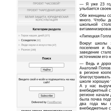
— Я уже 23 год
ПРОЕКТ "ЧАСОВОЙ"
улыбается свое
ПРОЕКТ "НАРОДНАЯ ШКОЛА"
Обе женщины со
БЕЛАЯ ЗАЩИТА. ЮРИДИЧЕСКАЯ
много. Чтобы д
КОНСУЛЬТАЦИЯ
школьной стол
витаминизирова
Категории раздела
«Липецкая Голл
Герои наших дней
[377]
Созидатели
[82]
Вокруг школы 
Люди науки и искусства
[47]
поселения и б
Разное
[249]
заведение стал
источником его 
Поиск
— Ведь и дорог
Анатолий Попов.
в регионе кооп
благоустраивать
Введите свой е-мэйл и подпишитесь на наш
школе хорошую т
сайт!
А у нас выруч
внебюджетный сч
регионе начали 
была почва подг
Delivered by
FeedBurner
два года мы в
внебюджетные ср