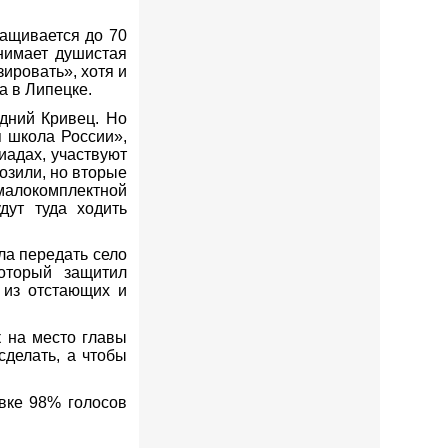
ращивается до 70
нимает душистая
ировать», хотя и
а в Липецке.
едний Кривец. Но
 школа России»,
иадах, участвуют
озили, но вторые
в малокомплектной
дут туда ходить
ла передать село
оторый защитил
 из отстающих и
к на место главы
сделать, а чтобы
вке 98% голосов