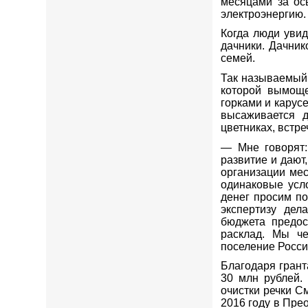
месяцами за ос
электроэнергию. 
Когда люди увид
дачники. Дачни
семей.
Так называемый 
которой вымоще
горками и карус
высаживается д
цветниках, встр
— Мне говорят:
развитие и дают
организации мес
одинаковые усл
денег просим по
экспертизу де
бюджета предос
расклад. Мы че
поселение Росси
Благодаря грант
30 млн рублей.
очистки речки С
2016 году в Пре