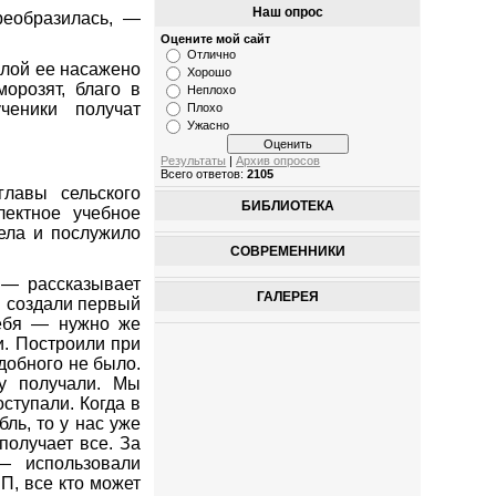
Наш опрос
реобразилась, —
Оцените мой сайт
Отлично
олой ее насажено
Хорошо
орозят, благо в
Неплохо
ченики получат
Плохо
Ужасно
Результаты
|
Архив опросов
Всего ответов:
2105
лавы сельского
БИБЛИОТЕКА
ектное учебное
ела и послужило
СОВРЕМЕННИКИ
 — рассказывает
ГАЛЕРЕЯ
й создали первый
себя — нужно же
и. Построили при
добного не было.
у получали. Мы
ступали. Когда в
ль, то у нас уже
получает все. За
— использовали
П, все кто может