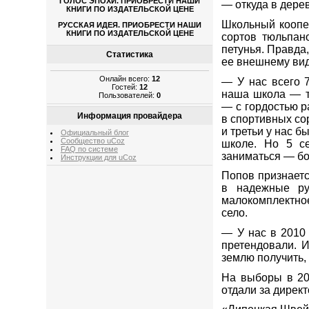
ГОЛОС ЭПОХИ. ПРИОБРЕСТИ НАШИ
— откуда в дерев
КНИГИ ПО ИЗДАТЕЛЬСКОЙ ЦЕНЕ
Школьный коопе
РУССКАЯ ИДЕЯ. ПРИОБРЕСТИ НАШИ
КНИГИ ПО ИЗДАТЕЛЬСКОЙ ЦЕНЕ
сортов тюльпан
петунья. Правда
Статистика
ее внешнему вид
Онлайн всего:
12
— У нас всего 
Гостей:
12
наша школа — т
Пользователей:
0
— с гордостью р
Информация провайдера
в спортивных со
и третьи у нас б
Официальный блог
Сообщество uCoz
школе. Но 5 се
FAQ по системе
заниматься — бо
Инструкции для uCoz
Попов признаетс
в надежные ру
малокомплектно
село.
— У нас в 2010
претендовали. И
землю получить,
На выборы в 20
отдали за дирек