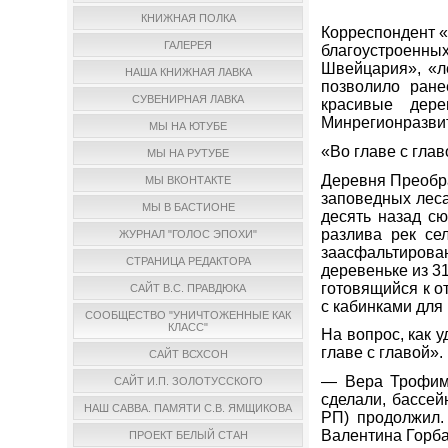
КНИЖНАЯ ПОЛКА
Корреспондент «
ГАЛЕРЕЯ
благоустроенны
Швейцария», «л
НАША КНИЖНАЯ ЛАВКА
позволило ране
СУВЕНИРНАЯ ЛАВКА
красивые дере
Минрегионразвит
МЫ НА ЮТУБЕ
«Во главе с гла
МЫ НА РУТУБЕ
Деревня Преобра
МЫ ВКОНТАКТЕ
заповедных леса
МЫ В БАСТИОНЕ
десять назад сю
разлива рек се
ЖУРНАЛ "ГОЛОС ЭПОХИ"
заасфальтирова
СТРАНИЦА РЕДАКТОРА
деревеньке из 3
готовящийся к о
САЙТ В.С. ПРАВДЮКА
с кабинками для
СООБЩЕСТВО "УНИЧТОЖЕННЫЕ КАК
КЛАСС"
На вопрос, как 
главе с главой».
САЙТ ВСХСОН
— Вера Трофимо
САЙТ И.П. ЗОЛОТУССКОГО
сделали, бассей
НАШ САВВА. ПАМЯТИ С.В. ЯМЩИКОВА
РП) продолжил.
Валентина Горба
ПРОЕКТ БЕЛЫЙ СТАН