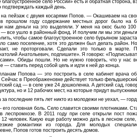
 благоустроенное село России» есть и обратная сторона, 
о подтверждать каждый день.
 на пейзаж с двумя косарями Попов. — Окашиваем на сво
в прошлом году содержание местных дорог было на б
и нам деньги на это выделяли. У меня на окос было 100
 — все ушло в районный фонд. И получим ли мы эти деньги,
олить, чтобы самое благоустроенное село бурьяном зараста
ало само поселение, хотя это должен был делать район. Н
ракт, не проторговали. Сделали это только в марте. 
натолий Анатольевич, подпишите». Я говорю: «Подписывать
 сами». Обиды пошли. Но не нужно говорить, что у нас 
е — ставить перед собой цель и идти к ней до конца.
 планам Попова — это построить в селе кабинет врача о
. Сейчас в Преображеновке действует только фельдшерски
тский сад — в селе уже 24 дошколенка. А детский сад, гово
ктура, но и 12 рабочих мест, на которые придут выпускник
 за последние пять лет никто из молодежи не уехал, — гор
 его головная боль. Село славится своими плотниками. С
 в леспромхозе. В 2011 году при селе открыли пост по
 12 человек. Какую еще работу можно дать в лесном селе,
езжие романтики из города. Для молодых специалис
евне, Попов готов построить десять домов.