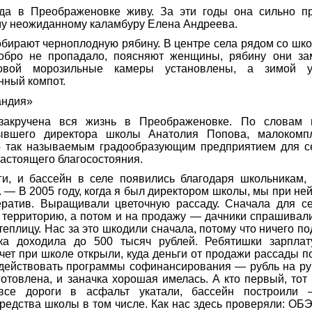
а в Преображеновке живу. За эти годы она сильно п
му неожиданному каламбуру Елена Андреева.
бирают черноплодную рябину. В центре села рядом со шк
обро не пропадало, поясняют женщины, рябину они зам
овой морозильные камеры установлены, а зимой у
нный компот.
андия»
закручена вся жизнь в Преображеновке. По словам г
ывшего директора школы Анатолия Попова, малокомпл
о так называемым градообразующим предприятием для с
настоящего благосостояния.
и, и бассейн в селе появились благодаря школьникам,
 — В 2005 году, когда я был директором школы, мы при не
ератив. Выращивали цветочную рассаду. Сначала для 
 территорию, а потом и на продажу — дачники спрашивал
еплицу. Нас за это шкодили сначала, потому что ничего по
ка доходила до 500 тысяч рублей. Ребятишки зарплат
ет при школе открыли, куда деньги от продажи рассады по
действовать программы софинансирования — рубль на руб
отовлена, и заначка хорошая имелась. А кто первый, тот 
се дороги в асфальт укатали, бассейн построили 
едства школы в том числе. Как нас здесь проверяли: ОБЭ