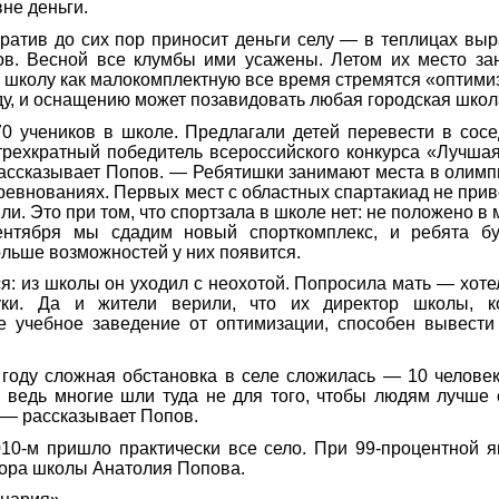
не деньги.
ратив до сих пор приносит деньги селу — в теплицах вы
ов. Весной все клумбы ими усажены. Летом их место за
, школу как малокомплектную все время стремятся «оптимиз
у, и оснащению может позавидовать любая городская школ
70 учеников в школе. Предлагали детей перевести в сос
рехкратный победитель всероссийского конкурса «Лучшая
ассказывает Попов. — Ребятишки занимают места в олимп
ревнованиях. Первых мест с областных спартакиад не прив
ыли. Это при том, что спортзала в школе нет: не положено 
нтября мы сдадим новый спорткомплекс, и ребята бу
льше возможностей у них появится.
я: из школы он уходил с неохотой. Попросила мать — хоте
ки. Да и жители верили, что их директор школы, к
е учебное заведение от оптимизации, способен вывести
 году сложная обстановка в селе сложилась — 10 челове
 ведь многие шли туда не для того, чтобы людям лучше 
 — рассказывает Попов.
10-м пришло практически все село. При 99-процентной я
тора школы Анатолия Попова.