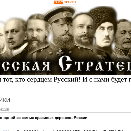
 тот, кто сердцем Русский! И с нами будет 
ИКИ
датели
ия одной из самых красивых деревень России