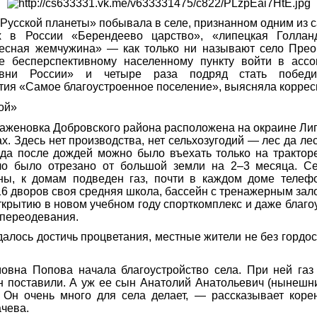
Русской планеты» побывала в селе, признанном одним из 
х в России «Берендеево царство», «липецкая Голлан
есная жемчужина» — как только ни называют село Прео
е бесперспективному населенному пункту войти в ас
вни России» и четыре раза подряд стать победи
ия «Самое благоустроенное поселение», выясняла коррес
вой»
женовка Добровского района расположена на окраине Лип
х. Здесь нет производства, нет сельхозугодий — лес да лес
да после дождей можно было въехать только на тракторе
ло было отрезано от большой земли на 2–3 месяца. С
ны, к домам подведен газ, почти в каждом доме телефо
16 дворов своя средняя школа, бассейн с тренажерным зало
ткрытию в новом учебном году спорткомплекс и даже благ
 переодевания.
удалось достичь процветания, местные жители не без гордос
вна Попова начала благоустройство села. При ней газ 
н поставили. А уж ее сын Анатолий Анатольевич (нынешн
 Он очень много для села делает, — рассказывает коре
чева.