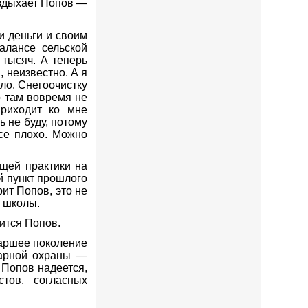
вздыхает Попов —
и деньги и своим
алансе сельской
 тысяч. А теперь
 неизвестно. А я
ло. Снегоочистку
о там вовремя не
Приходит ко мне
 не буду, потому
все плохо. Можно
бщей практики на
й пункт прошлого
рит Попов, это не
и школы.
дится Попов.
таршее поколение
жарной охраны —
 Попов надеется,
тов, согласных