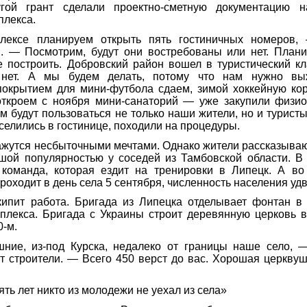
гой грант сделали проектно-сметную документацию н
плекса.
лексе планируем открыть пять гостиничных номеров, 
. — Посмотрим, будут они востребованы или нет. План
е построить. Добровский район вошел в туристический кл
 нет. А мы будем делать, потому что нам нужно вы
покрытием для мини-футбола сдаем, зимой хоккейную кор
откроем с ноября мини-санаторий — уже закупили физио
м будут пользоваться не только наши жители, но и туристы
селились в гостинице, походили на процедуры.
жутся несбыточными мечтами. Однако жители рассказывают
ьшой популярностью у соседей из Тамбовской области. В
 команда, которая ездит на тренировки в Липецк. А во
роходит в день села 5 сентября, численность населения уд
кипит работа. Бригада из Липецка отделывает фонтан в 
мплекса. Бригада с Украины строит деревянную церковь 
0-м.
ние, из-под Курска, недалеко от границы наше село, 
т строители. — Всего 450 верст до вас. Хорошая церквуш
ть лет никто из молодежи не уехал из села»