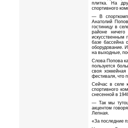
плитка. На дру
спортивного ком
— В спорткомп
Анатолий Попов
гостиницу в сел
районе ничего
искусственным 
базе бассейна 
оборудование. И
на выходные, по
Слова Попова ка
пользуется бол
своя хоккейная
фестиваля, что п
Сейчас в селе 
спортивного ко
снесенной в 194
— Так мы тутош
акцентом говоря
Лепная.
«За последние пя