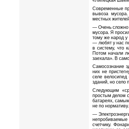
«Липецкая Швей
Современные пре
вывоза мусора.
местных жителей 
— Очень сложно
мусора. Я проси
тому же народ у
— любят у нас по
в систему, что
Потом начали л
заехала». В сам
Самосознание зд
них не пристег
селе велосипед
зданий, но село 
Следующим «ср
простым делом с
батареях, самым
не по нормативу.
— Электроэнерги
непробиваемые 
счетчику. Фона