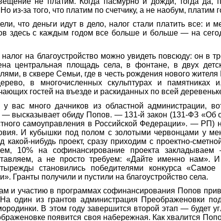
вещение не платим. Когда пасмурно и дожди, тогда да, 
Но из-за того, что платим по счетчику, а не наобум, платим
ели, что деньги идут в дело, налог стали платить все: и м
ков здесь с каждым годом все больше и больше — на сег
налог на благоустройство можно увидеть повсюду: он в тр
на центральная площадь села, в фонтане, в двух детс
елями, в сквере Семьи, где в честь рождения нового жител
ерево, в многочисленных скульптурах и памятниках и
ечающих гостей на въезде и раскиданных по всей деревеньк
 у вас много дачников из областной администрации, во
, — высказывает обиду Попов. — 131-й закон (131-ФЗ «Об
тного самоуправления в Российской Федерации». — РП) н
овия. И кубышки под полом с золотыми червонцами у мен
д какой-нибудь проект, сразу приходим с проектно-сметно
лаем, 10% на софинансирование проекта закладываем 
тавляем, а не просто требуем: «Дайте именно нам». И
тырежды становились победителями конкурса «Самое 
и». Гранты получили и пустили на благоустройство села.
ам и участию в программах софинансирования Попов прив
 На один из грантов администрация Преображеновки под
мородинки. В этом году завершится второй этап — будет уг
ображеновке появится своя набережная. Как хвалится Попо