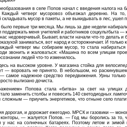
цария»
образования в селе Попов начал с введения налога на б
 Каждый четверг мусоровоз объезжал деревню. На то,
складывать мусор в пакеты, а не выкидывать в лес, ушел п
 было первые три месяца. Мы лишь за две недели набира
л поддержать меня учителей и работников соцкультбыта — кт
 нас недоверчивый. Бывает, власти начали что-то делать и 
казухой заниматься, вот народ и осторожничает. И только 
 каждый четверг мы собираем мусор, то стала набиратьс
юди звонить и жаловаться: «Машина по всем улицам прое
осознании людей что-то изменилось.
есь на высоком уровне. У магазина стойка для велосипед
нут — воровать не принято. В небольшом, но раскинувше
 — самое надежное средство передвижения. Урны только
просто вылизано дочиста.
ажением» Попова стала «битва» за свет на улицах 
тало заменить столбы и повесить 140 светодиодных лампо
 сложным — приучить энергетиков, что отныне село платит
я дорогая, и дорожает ежегодно. МРСК и газовики — мон
конторы, — жалуется Попов. — Год мы боролись за то, ч
ри у нас на солнечных батареях. Поэтому летом и зимой