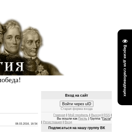
Версия для слабовидящих
победа!
Вход на сайт
Войти через uID
Старая форма входа
Главная
|
Мой профиль
|
Выход
|
RSS
|
Вы вошли как
Гость
| Группа "
Гости
"
|
Регистрация
|
Вход
08.03.2016, 16:54
Подписаться на нашу группу ВК