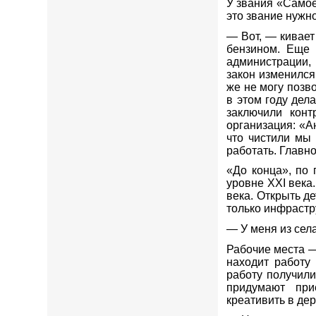
У звания «Самое
это звание нужн
— Вот, — кивает
бензином. Еще 
администрации, 
закон изменился
же не могу позв
в этом году дел
заключили конт
организация: «А
что чистили мы
работать. Главно
«До конца», по
уровне XXI века
века. Открыть де
только инфрастру
— У меня из села
Рабочие места —
находит работу
работу получили
придумают при
креативить в дер