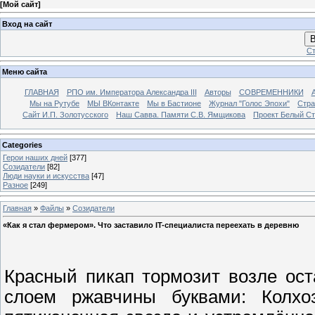
[
Мой сайт
]
Вход на сайт
В
Ст
Меню сайта
ГЛАВНАЯ
РПО им. Императора Александра III
Авторы
СОВРЕМЕННИКИ
Мы на Рутубе
МЫ ВКонтакте
Мы в Бастионе
Журнал "Голос Эпохи"
Стра
Сайт И.П. Золотусского
Наш Савва. Памяти С.В. Ямщикова
Проект Белый С
Categories
Герои наших дней
[377]
Созидатели
[82]
Люди науки и искусства
[47]
Разное
[249]
Главная
»
Файлы
»
Созидатели
«Как я стал фермером». Что заставило IT-специалиста переехать в деревню
Красный пикап тормозит возле ос
слоем ржавчины буквами: Колхоз