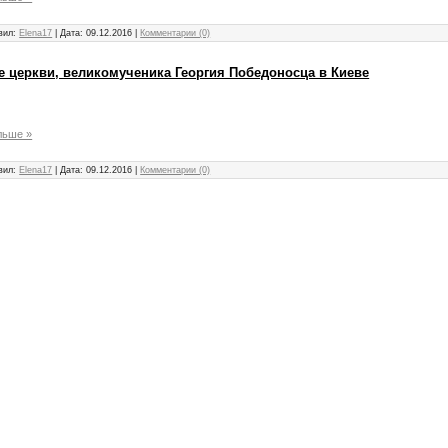
вил:
Elena17
|
Дата:
09.12.2016
|
Комментарии (0)
ие церкви, великомученика Георгия Победоносца в Киеве
льше »
вил:
Elena17
|
Дата:
09.12.2016
|
Комментарии (0)