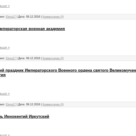
льше »
вил:
Elena17
|
Дата:
09.12.2016
|
Комментарии (0)
 Императорская военная академия
льше »
вил:
Elena17
|
Дата:
09.12.2016
|
Комментарии (0)
ский праздник Императорского Военного ордена святого Великомучен
гия
льше »
вил:
Elena17
|
Дата:
09.12.2016
|
Комментарии (0)
тель Иннокентий Иркутский
льше »