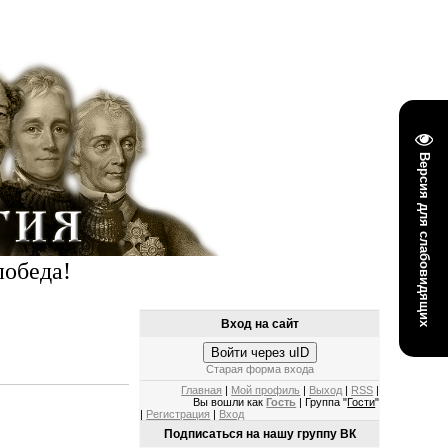
Версия для слабовидящих
победа!
Вход на сайт
Войти через uID
Старая форма входа
Главная
|
Мой профиль
|
Выход
|
RSS
|
Вы вошли как
Гость
| Группа "
Гости
"
|
Регистрация
|
Вход
Подписаться на нашу группу ВК