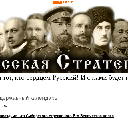
 тот, кто сердцем Русский! И с нами будет 
державный календарь
ь
»
09
й праздник 1-го Сибирского стрелкового Его Величества полка