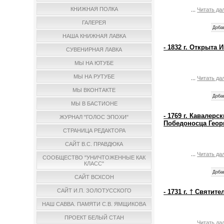
КНИЖНАЯ ПОЛКА
...
Читать да
ГАЛЕРЕЯ
Доба
НАША КНИЖНАЯ ЛАВКА
- 1832 г. Открыта
СУВЕНИРНАЯ ЛАВКА
МЫ НА ЮТУБЕ
МЫ НА РУТУБЕ
...
Читать да
МЫ ВКОНТАКТЕ
Доба
МЫ В БАСТИОНЕ
- 1769 г. Кавалер
ЖУРНАЛ "ГОЛОС ЭПОХИ"
Победоносца Геор
СТРАНИЦА РЕДАКТОРА
САЙТ В.С. ПРАВДЮКА
...
Читать да
СООБЩЕСТВО "УНИЧТОЖЕННЫЕ КАК
КЛАСС"
Доба
САЙТ ВСХСОН
САЙТ И.П. ЗОЛОТУССКОГО
- 1731 г. † Святи
НАШ САВВА. ПАМЯТИ С.В. ЯМЩИКОВА
ПРОЕКТ БЕЛЫЙ СТАН
...
Читать да