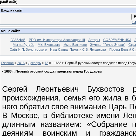
[
Мой сайт
]
Вход на сайт
В
Ст
Меню сайта
ГЛАВНАЯ
РПО им. Императора Александра III
Авторы
СОВРЕМЕННИКИ
Мы на Рутубе
МЫ ВКонтакте
Мы в Бастионе
Журнал "Голос Эпохи"
Стра
Сайт И.П. Золотусского
Наш Савва. Памяти С.В. Ямщикова
Проект Белый С
Главная
»
2016
»
Декабрь
»
13
» - 1683 г. Первый русский солдат предстал перед Гос
- 1683 г. Первый русский солдат предстал перед Государем
Сергей Леонтьевич Бухвостов 
происхождения, семья его жила в б
него обратил свое внимание Царь Пе
В Москве, в библиотеке имени Лен
длинным названием: «Собрание п
деяниям воинским и гражданск