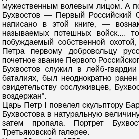
мужественным волевым лицом. А по
Бухвостов — Первый Российский С
написано в этой книге, — возна
называемых потешных войск.... т
побуждаемый собственной охотой, 
Петра первому добровольцу рус
почетное звание Первого Российског
Бухвостов служил в лейб-гвардии
баталиях, был неоднократно ране
свидетельству сослуживцев, Бухво
воздержан".
Царь Петр I повелел скульптору Ба
Бухвостова в натуральную величину
затем пропала. Портрет Бухво
Третьяковской галерее.