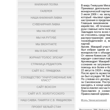
КНИЖНАЯ ПОЛКА
В миру Гневушев Миха
Принимал деятельное 
ГАЛЕРЕЯ
монархической партии,
3 июля 1906 г. на зас
который «вызвал еди
НАША КНИЖНАЯ ЛАВКА
настроения в предела
Главным виновником т
СУВЕНИРНАЯ ЛАВКА
еврейство. «В течение
руки главные нити пол
МЫ НА ЮТУБЕ
Завладев почти всею п
не стесняясь средства
МЫ НА РУТУБЕ
распространению ре
«освободителей» и, 
партий.
МЫ ВКОНТАКТЕ
Архим. Макарий участв
был избран одним из 
МЫ В БАСТИОНЕ
монархистов к объеди
От имени Комиссии 16
ЖУРНАЛ "ГОЛОС ЭПОХИ"
народе» советовал по
Архимандрит Макарий 
СТРАНИЦА РЕДАКТОРА
сознание не затумане
помощь все более и б
22 августа 1918 г. вл
САЙТ В.С. ПРАВДЮКА
После ареста мужестве
он был осужден ЧК Зап
СООБЩЕСТВО "УНИЧТОЖЕННЫЕ КАК
По словам его дочери
КЛАСС"
за Смоленском. Постр
находясь в конце шере
САЙТ ВСХСОН
благословлял несчастн
Прославлен в сонме
САЙТ И.П. ЗОЛОТУССКОГО
Православной Церкви.
НАШ САВВА. ПАМЯТИ С.В. ЯМЩИКОВА
Игорь Чернозатонский
ПРОЕКТ БЕЛЫЙ СТАН