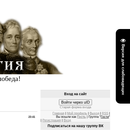
Версия для слабовидящих
победа!
Вход на сайт
Войти через uID
Старая форма входа
Главная
|
Мой профиль
|
Выход
|
RSS
|
Вы вошли как
Гость
| Группа "
Гости
"
23:41
|
Регистрация
|
Вход
Подписаться на нашу группу ВК