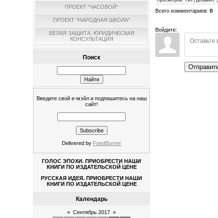
Просмотров
:
798
|
Добавил
:
ПРОЕКТ "ЧАСОВОЙ"
Всего комментариев
:
0
ПРОЕКТ "НАРОДНАЯ ШКОЛА"
Войдите:
БЕЛАЯ ЗАЩИТА. ЮРИДИЧЕСКАЯ
КОНСУЛЬТАЦИЯ
Поиск
Отправит
Введите свой е-мэйл и подпишитесь на наш
сайт!
Delivered by
FeedBurner
ГОЛОС ЭПОХИ. ПРИОБРЕСТИ НАШИ
КНИГИ ПО ИЗДАТЕЛЬСКОЙ ЦЕНЕ
РУССКАЯ ИДЕЯ. ПРИОБРЕСТИ НАШИ
КНИГИ ПО ИЗДАТЕЛЬСКОЙ ЦЕНЕ
Календарь
«
Сентябрь 2017
»