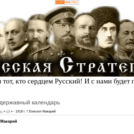
 тот, кто сердцем Русский! И с нами будет 
державный календарь
рь
»
04
» - 1918 г. † Епископ Макарий
п Макарий