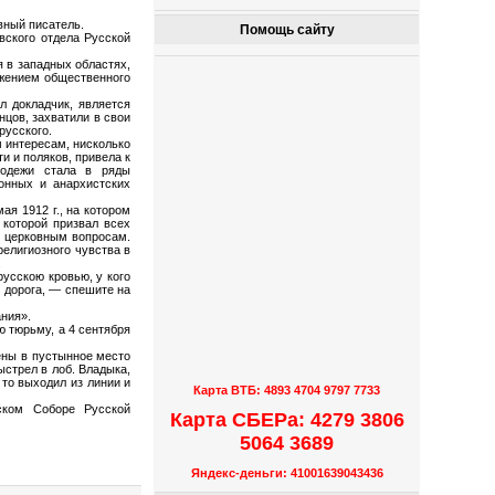
вный писатель.
Помощь сайту
вского отдела Русской
я в западных областях,
жением общественного
л докладчик, является
нцов, захватили в свои
русского.
м интересам, нисколько
и и поляков, привела к
лодежи стала в ряды
онных и анархистских
ая 1912 г., на котором
 которой призвал всех
о церковным вопросам.
елигиозного чувства в
.
усскою кровью, у кого
 дорога, — спешите на
ания».
ю тюрьму, а 4 сентября
ены в пустынное место
стрел в лоб. Владыка,
 то выходил из линии и
Карта ВТБ: 4893 4704 9797 7733
ском Соборе Русской
Карта СБЕРа: 4279 3806
5064 3689
Яндекс-деньги: 41001639043436