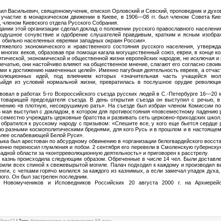
ил Васильевич, священномученик, епископ Орловский и Севский, проповедник и духо
участие в монархическом движении в Киеве, в 1906—08 гг. был членом Совета Кие
 членом Киевского отдела Русского Собрания.
едании этой организации сделал доклад о положении русского православного населени
нодушное сочувствие и одобрение слушателей правдивым, кратким и ясным изобра
х обильно населенных евреями западных окраин России».
яжелого экономического и нравственного состояния русского населения, утвержда
 многих веков, образовав при помощи кагала могущественный союз, евреи, в конце ко
итической, экономической и общественной жизни европейских народов, не исключая и 
ечатью, они настойчиво влияют на общественное мнение, слагают его согласно свои
ми к достижению намеченных целей». Именно пагубная деятельность евреев, а отчаст
волюционных идей, под влиянием которых «значительная часть учащейся мо
выйдя из условий нормальной жизни, превратилась в послушное орудие революци
овал в работах 5-го Всероссийского съезда русских людей в С.-Петербурге 16—20 м
товарищей председателя съезда. В день открытия съезда он выступил с речью, в
нению «в плотную, несокрушимую рать». На съезде был избран членом Комиссии п
 мая выступил с докладом, в котором для противостояния «повсеместному падению р
всеместно учреждать церковные братства и развивать сеть церковно-приходских школ
обратился к русскому народу с призывом: «Спешите все, у кого еще бьется сердце р
но разными космополитическими бреднями, для кого Русь и в прошлом и в настоящем
олее ослабевающей Белой Руси».
адыка был арестован по абсурдному обвинению в «организации белогвардейского восст
нно переносил глумления и побои. 2 сентября его перевели в Смоленскую губернску
адной области за «контрреволюционную деятельность» и приговорен к расстрелу.
, казнь происходила следующим образом. Обреченные в числе 14 чел. Были доставл
оили всех спиной к свежевырытой могиле. Палач подходил к каждому и производил вы
нги, с четками горячо молился за каждого из казнимых, а если замечал упадок духа,
ого. Он был застрелен последним.
 Новомучеников и Исповедников Российских 20 августа 2000 г. на Архиерей