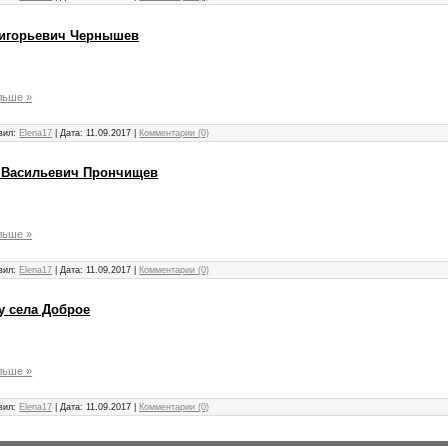
 Григорьевич Чернышев
льше »
вил:
Elena17
|
Дата:
11.09.2017
|
Комментарии (0)
ий Васильевич Прончищев
льше »
вил:
Elena17
|
Дата:
11.09.2017
|
Комментарии (0)
 у села Доброе
льше »
вил:
Elena17
|
Дата:
11.09.2017
|
Комментарии (0)