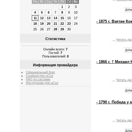
Пн
Вт
Ср
Чт
Пт
Сб
Вс
1
2
3
Доба
4
5
6
7
8
9
10
11
12
13
14
15
16
17
- 1875 г. Взятие К
18
19
20
21
22
23
24
25
26
27
28
29
30
Статистика
...
Читать да
Онлайн всего:
7
Доба
Гостей:
7
Пользователей:
0
- 1866 г. † Михаи
Информация провайдера
Официальный блог
Сообщество uCoz
FAQ по системе
...
Читать да
Инструкции для uCoz
Доба
- 1790 г. Победа у
...
Читать да
Доба