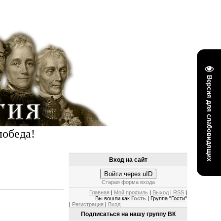
Версия для слабовидящих
победа!
Вход на сайт
Войти через uID
Старая форма входа
Главная
|
Мой профиль
|
Выход
|
RSS
|
Вы вошли как
Гость
| Группа "
Гости
"
|
Регистрация
|
Вход
Подписаться на нашу группу ВК