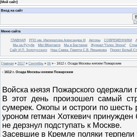
[
Мой сайт
]
Вход на сайт
В
Ст
Меню сайта
ГЛАВНАЯ
РПО им. Императора Александра III
Авторы
СОВРЕМЕННИКИ
Мы на Рутубе
МЫ ВКонтакте
Мы в Бастионе
Журнал "Голос Эпохи"
Стра
Сайт И.П. Золотусского
Наш Савва. Памяти С.В. Ямщикова
Проект Белый С
Главная
»
2017
»
Сентябрь
»
06
» - 1612 г. Осада Москвы князем Пожарским
- 1612 г. Осада Москвы князем Пожарским
Войска князя Пожарского одержали 
В этот день произошел самый стр
сумерек. Окопы и остроги по шесть 
уроном гетман Хоткевич принужден 
не дерзнул подступать к Москве.
Засевшие в Кремле поляки терпели 