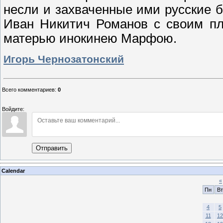
несли и захваченные ими русские б
Иван Никитич Романов с своим п
матерью инокинею Марфою.
Игорь Чернозатонский
Всего комментариев
:
0
Войдите:
Отправить
Calendar
«
Пн
Вт
4
5
11
12