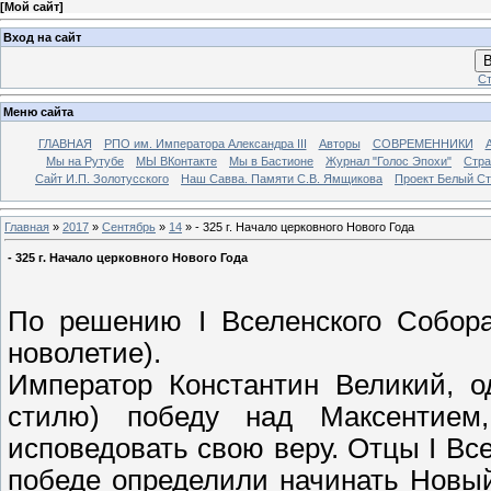
[
Мой сайт
]
Вход на сайт
В
Ст
Меню сайта
ГЛАВНАЯ
РПО им. Императора Александра III
Авторы
СОВРЕМЕННИКИ
Мы на Рутубе
МЫ ВКонтакте
Мы в Бастионе
Журнал "Голос Эпохи"
Стра
Сайт И.П. Золотусского
Наш Савва. Памяти С.В. Ямщикова
Проект Белый С
Главная
»
2017
»
Сентябрь
»
14
» - 325 г. Начало церковного Нового Года
- 325 г. Начало церковного Нового Года
По решению I Вселенского Собора
новолетие).
Император Константин Великий, о
стилю) победу над Максентием
исповедовать свою веру. Отцы I Всел
победе определили начинать Новый 