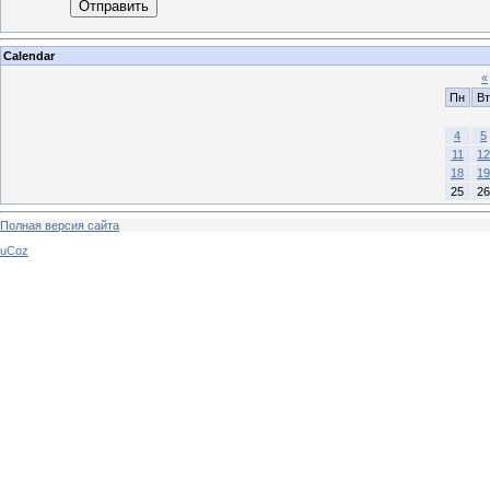
Отправить
Calendar
«
Пн
Вт
4
5
11
12
18
19
25
26
Полная версия сайта
uCoz