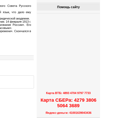
вого Совета Русского
Помощь сайту
й язык, что дало ему
юридической академии.
ии. 14 февраля 1913 г.
извание России». Его
часовым».
времени». Скончался в
Карта ВТБ: 4893 4704 9797 7733
Карта СБЕРа: 4279 3806
5064 3689
Яндекс-деньги: 41001639043436