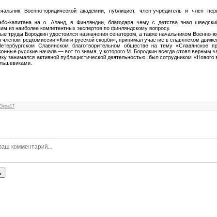
начальник Военно-юридической академии, публицист, член-учредитель и член пер
бс-капитана на о. Аланд, в Финляндии, благодаря чему с детства знал шведски
ним из наиболее компетентных экспертов по финляндскому вопросу.
ные труды Бородкин удостоился назначения сенатором, а также начальником Военно-
ал членом редкомиссии «Книги русской скорби», принимал участие в славянском движен
Петербургском Славянском благотворительном обществе на тему «Славянское пр
онные русские начала — вот то знамя, у которого М. Бородкин всегда стоял верным 
вку занимался активной публицистической деятельностью, был сотрудником «Нового 
большевиками.
Elena17
ь