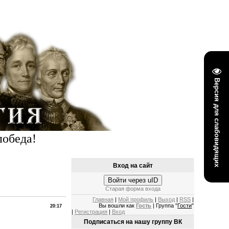
Версия для слабовидящих
победа!
Вход на сайт
Войти через uID
Старая форма входа
Главная
|
Мой профиль
|
Выход
|
RSS
|
Вы вошли как
Гость
| Группа "
Гости
"
20:17
|
Регистрация
|
Вход
Подписаться на нашу группу ВК