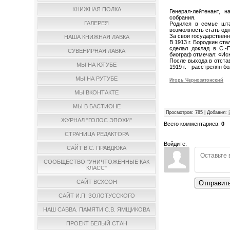
КНИЖНАЯ ПОЛКА
Генерал-лейтенант, 
собрания.
ГАЛЕРЕЯ
Родился в семье шта
возможность стать од
За свои государствен
НАША КНИЖНАЯ ЛАВКА
В 1913 г. Бородкин ст
сделал доклад в С.-
СУВЕНИРНАЯ ЛАВКА
биограф отмечал: «Иск
После выхода в отста
МЫ НА ЮТУБЕ
1919 г. - расстрелян 
МЫ НА РУТУБЕ
Игорь Чернозатонский
МЫ ВКОНТАКТЕ
МЫ В БАСТИОНЕ
Просмотров
:
785
|
Добавил
:
ЖУРНАЛ "ГОЛОС ЭПОХИ"
Всего комментариев
:
0
СТРАНИЦА РЕДАКТОРА
Войдите:
САЙТ В.С. ПРАВДЮКА
СООБЩЕСТВО "УНИЧТОЖЕННЫЕ КАК
КЛАСС"
САЙТ ВСХСОН
Отправит
САЙТ И.П. ЗОЛОТУССКОГО
НАШ САВВА. ПАМЯТИ С.В. ЯМЩИКОВА
ПРОЕКТ БЕЛЫЙ СТАН