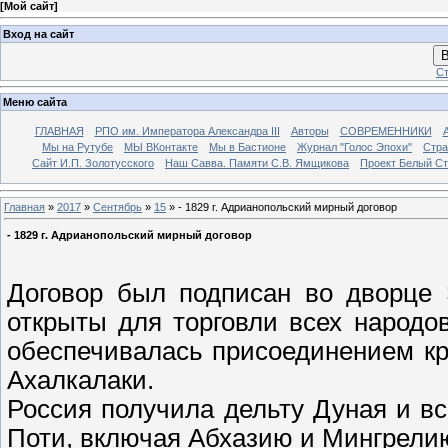
[
Мой сайт
]
Вход на сайт
В
Ст
Меню сайта
ГЛАВНАЯ
РПО им. Императора Александра III
Авторы
СОВРЕМЕННИКИ
Мы на Рутубе
МЫ ВКонтакте
Мы в Бастионе
Журнал "Голос Эпохи"
Стра
Сайт И.П. Золотусского
Наш Савва. Памяти С.В. Ямщикова
Проект Белый С
Главная
»
2017
»
Сентябрь
»
15
» - 1829 г. Адрианопольский мирный договор
- 1829 г. Адрианопольский мирный договор
Договор был подписан во дворце
открыты для торговли всех народо
обеспечивалась присоединением кр
Ахалкалаки.
Россия получила дельту Дуная и в
Поти, включая Абхазию и Мингрелию