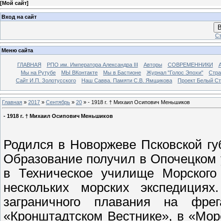
[
Мой сайт
]
Вход на сайт
В
Ст
Меню сайта
ГЛАВНАЯ
РПО им. Императора Александра III
Авторы
СОВРЕМЕННИКИ
Мы на Рутубе
МЫ ВКонтакте
Мы в Бастионе
Журнал "Голос Эпохи"
Стра
Сайт И.П. Золотусского
Наш Савва. Памяти С.В. Ямщикова
Проект Белый С
Главная
»
2017
»
Сентябрь
»
20
» - 1918 г. † Михаил Осипович Меньшиков
- 1918 г. † Михаил Осипович Меньшиков
Родился в Новоржеве Псковской губ
Образование получил в Опочецком 
в Техническое училище Морского
нескольких морских экспедиция
заграничного плавания на фре
«Кронштадтском Вестнике», в «Мор