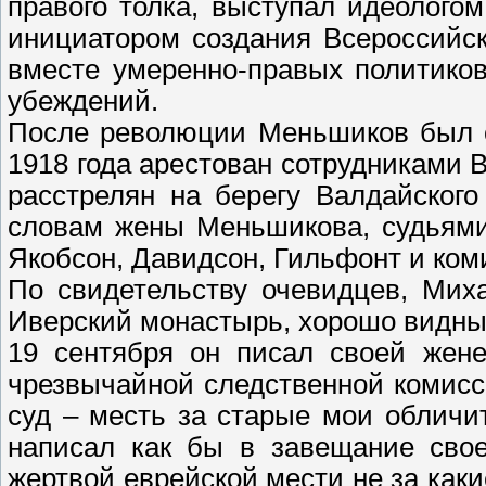
правого толка, выступал идеологом
инициатором создания Всероссийск
вместе умеренно-правых политико
убеждений.
После революции Меньшиков был от
1918 года арестован сотрудниками В
расстрелян на берегу Валдайского
словам жены Меньшикова, судьями
Якобсон, Давидсон, Гильфонт и ком
По свидетельству очевидцев, Мих
Иверский монастырь, хорошо видный
19 сентября он писал своей жене
чрезвычайной следственной комисси
суд – месть за старые мои обличи
написал как бы в завещание сво
жертвой еврейской мести не за как