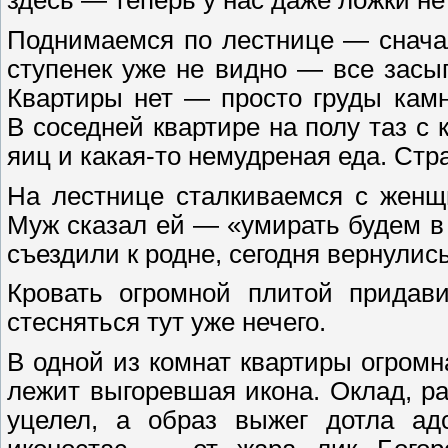
здесь — теперь у нас даже ложки не
Поднимаемся по лестнице — сначал
ступенек уже не видно — все засы
Квартиры нет — просто груды кам
В соседней квартире на полу таз с
яиц и какая-то немудреная еда. Стр
На лестнице сталкиваемся с женщи
Муж сказал ей — «умирать будем в 
съездили к родне, сегодня вернулис
Кровать огромной плитой придави
стесняться тут уже нечего.
В одной из комнат квартиры огромна
лежит выгоревшая икона. Оклад, р
уцелел, а образ выжег дотла ад