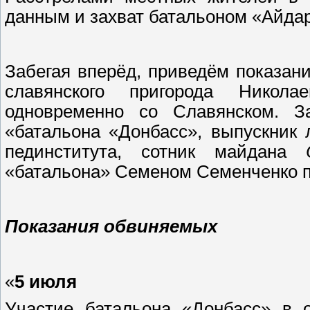
данным и захват батальоном «Айдар»
Забегая вперёд, приведём показан
славянского пригорода Никола
одновременно со Славянском. З
«батальона «Донбасс», выпускник 
пединститута, сотник майдана
«батальона» Семеном Семенченко п
Показания обвиняемых
«
5 июля
Участие батальона «Донбасс» в о