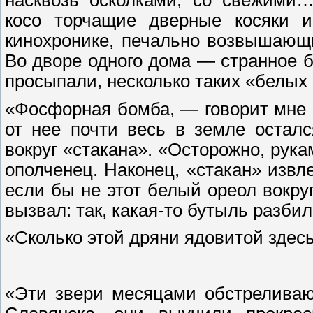
косо торчащие дверные косяки и
кинохронике, печально возвышающ
Во дворе одного дома — странное б
просыпали, несколько таких «белых 
«Фосфорная бомба, — говорит мне о
от нее почти весь в земле остал
вокруг «стакана». «Осторожно, рука
ополченец. Наконец, «стакан» извл
если бы не этот белый ореол вокруг
вызвал: так, какая-то бутыль разб
«Сколько этой дряни ядовитой зде
«Эти звери месяцами обстреливаю