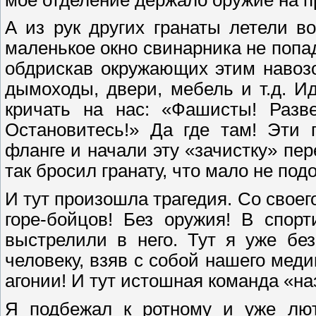
А из рук других гранаты летели в
маленькое окно свинарника не попада
обдрискав окружающих этим навозо
дымоходы, двери, мебель и т.д. 
кричать на нас: «Фашисты! Разв
Остановитесь!» Да где там! Эти 
фланге и начали эту «зачистку» пер
так бросил гранату, что мало не под
И тут произошла трагедия. Со своег
горе-бойцов! Без оружия! В спор
выстрелили в него. Тут я уже бе
человеку, взяв с собой нашего меди
агонии! И тут истошная команда «на
Я подбежал к ротному и уже лют