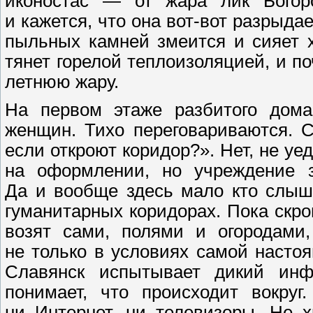
иконостас — от жара лик Богор
и кажется, что она вот-вот разрыдае
пыльных камней змеится и сияет 
тянет горелой теплоизоляцией, и п
летнюю жару.
На первом этаже разбитого дома
женщин. Тихо переговариваются. 
если откроют коридор?». Нет, не уе
на оформлении, но учреждение за
Да и вообще здесь мало кто слыш
гуманитарных коридорах. Пока скр
возят сами, полями и огородами,
не только в условиях самой насто
Славянск испытывает дикий ин
понимает, что происходит вокруг
ни Интернет, ни телевизоры. Не х