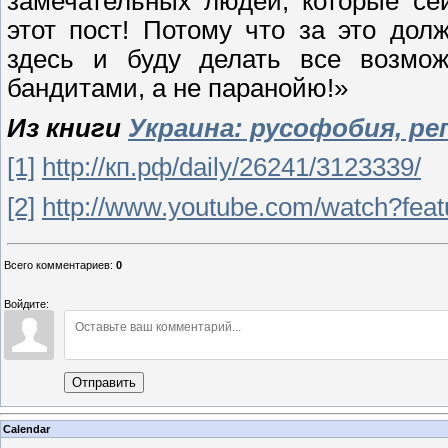
замечательных людей, которые се
этот пост! Потому что за это дол
здесь и буду делать все возмож
бандитами, а не паранойю!»
Из книги
Украина: русофобия, ре
[1]
http://кп.рф/daily/26241/3123339/
[2]
http://www.youtube.com/watch?fe
Всего комментариев
:
0
Войдите:
Отправить
Calendar