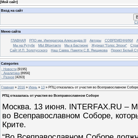
[
Мой сайт
]
Вход на сайт
В
Ст
Меню сайта
ГЛАВНАЯ
РПО им. Императора Александра III
Авторы
СОВРЕМЕННИКИ
Мы на Рутубе
МЫ ВКонтакте
Мы в Бастионе
Журнал "Голос Эпохи"
Стра
Сайт И.П. Золотусского
Наш Савва. Памяти С.В. Ямщикова
Проект Белый С
Categories
- Новости
[9195]
- Аналитика
[8956]
- Разное
[4263]
Главная
»
2016
»
Июнь
»
13
» РПЦ отказалась от участия во Всеправославном Собор
РПЦ отказалась от участия во Всеправославном Соборе
Москва. 13 июня. INTERFAX.RU – Мо
во Всеправославном Соборе, котор
Крите.
“Во Всеправославном Соборе должны