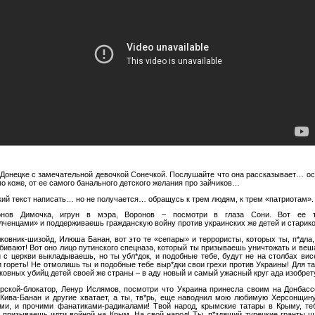
 Донецке с замечательной девочкой Сонечкой. Послушайте что она рассказывает… ос
о коже, от ее самого банального детского желания про зайчиков…
кий текст написать… но не получается… обращусь к трем людям, к трем «патриотам».
онов Димочка, игрун в мэра, Воронов – посмотри в глаза Сони. Вот ее 
лченцами» и поддерживаешь гражданскую войну против украинских же детей и старико
ковник-шизойд, Илюша Банан, вот это те «сепары» и террористы, которых ты, п*дла, 
бивают! Вот оно лицо путинского спецназа, который ты призываешь уничтожать и веша
и с церкви выкладываешь, но ты убл*док, и подобные тебе, будут не на столбах висе
 гореть! Не отмолишь ты и подобные тебе выр*дки свои грехи против Украины! Для та
овных убийц детей своей же страны – в аду новый и самый ужасный круг ада изобрет
орской-блокатор, Ленур Ислямов, посмотри что Украина принесла своим на Донбасс
 Кива-Банан и другие хватает, а ты, тв*рь, еще наводнил мою любимую Херсонщи
и, и прочими фанатиками-радикалами! Твой народ, крымские татары в Крыму, те
 призываешь идти войной на Крым. На свой народ! Ты, п*здящий турецкие гранты ш