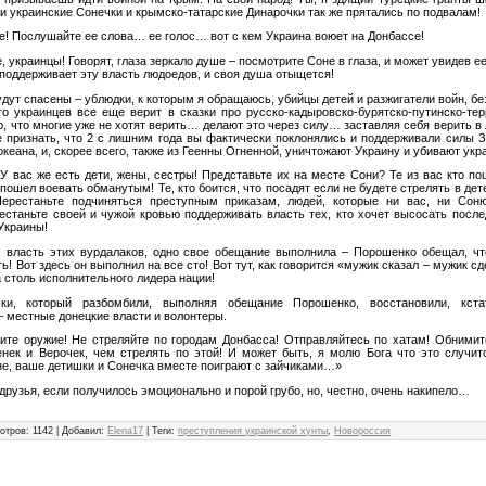
и украинские Сонечки и крымско-татарские Динарочки так же прятались по подвалам!
е! Послушайте ее слова… ее голос… вот с кем Украина воюет на Донбассе!
, украинцы! Говорят, глаза зеркало душе – посмотрите Соне в глаза, и может увидев ее
о поддерживает эту власть людоедов, и своя душа отыщется!
дут спасены – ублюдки, к которым я обращаюсь, убийцы детей и разжигатели войн, бе
го украинцев все еще верит в сказки про русско-кадыровско-бурятско-путинско-те
, что многие уже не хотят верить… делают это через силу… заставляя себя верить в 
 признать, что 2 с лишним года вы фактически поклонялись и поддерживали силы З
океана, и, скорее всего, также из Геенны Огненной, уничтожают Украину и убивают укр
У вас же есть дети, жены, сестры! Представьте их на месте Сони? Те из вас кто по
о пошел воевать обманутым! Те, кто боится, что посадят если не будете стрелять в де
Перестаньте подчиняться преступным приказам, людей, которые ни вас, ни Сон
станьте своей и чужой кровью поддерживать власть тех, кто хочет высосать посл
Украины!
и, власть этих вурдалаков, одно свое обещание выполнила – Порошенко обещал, чт
ь! Вот здесь он выполнил на все сто! Вот тут, как говорится «мужик сказал – мужик с
 столь исполнительного лидера нации!
и, который разбомбили, выполняя обещание Порошенко, восстановили, кст
– местные донецкие власти и волонтеры.
ите оружие! Не стреляйте по городам Донбасса! Отправляйтесь по хатам! Обними
нек и Верочек, чем стрелять по этой! И может быть, я молю Бога что это случит
не, ваше детишки и Сонечка вместе поиграют с зайчиками…»
друзья, если получилось эмоционально и порой грубо, но, честно, очень накипело…
отров
:
1142
|
Добавил
:
Elena17
|
Теги
:
преступления украинской хунты
,
Новороссия