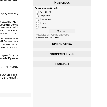
Наш опрос
Оцените мой сайт
Отлично
 душу и горе, у
Хорошо
Неплохо
знадежны. Но я
Плохо
ррористическую
Ужасно
ложь властей и
ла, которые по
аинских детей!
Результаты
|
Архив опросов
Всего ответов:
2105
шел воевать за
тей! Посмотрите
БИБЛИОТЕКА
ю за людей не
еднюю каплю из
СОВРЕМЕННИКИ
о дети будут в
делал!» Прям не
ГАЛЕРЕЯ
ати, те самые
те лучше своих
ся, в мирной и