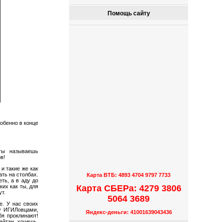
Помощь сайту
обенно в конце
ты называешь
в!
и такие же как
ть на столбах.
Карта ВТБ: 4893 4704 9797 7733
ть, а в аду до
Карта СБЕРа: 4279 3806
ких как ты, для
ут.
5064 3689
е. У нас своих
ну ИГИЛовцами,
Яндекс-деньги: 41001639043436
бя проклинают!
айтан, хочешь,