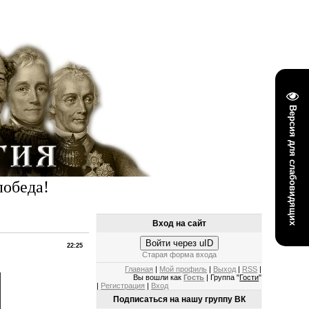
Версия для слабовидящих
победа!
Вход на сайт
Войти через uID
22:25
Старая форма входа
Главная
|
Мой профиль
|
Выход
|
RSS
|
Вы вошли как
Гость
| Группа "
Гости
"
|
Регистрация
|
Вход
Подписаться на нашу группу ВК