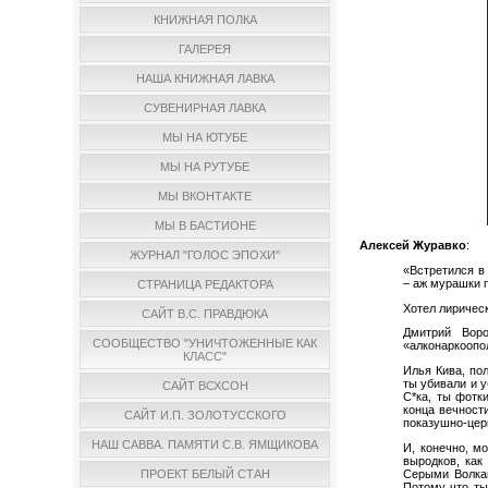
КНИЖНАЯ ПОЛКА
ГАЛЕРЕЯ
НАША КНИЖНАЯ ЛАВКА
СУВЕНИРНАЯ ЛАВКА
МЫ НА ЮТУБЕ
МЫ НА РУТУБЕ
МЫ ВКОНТАКТЕ
МЫ В БАСТИОНЕ
Алексей Журавко
:
ЖУРНАЛ "ГОЛОС ЭПОХИ"
«Встретился в
– аж мурашки п
СТРАНИЦА РЕДАКТОРА
Хотел лиричес
САЙТ В.С. ПРАВДЮКА
Дмитрий Вор
СООБЩЕСТВО "УНИЧТОЖЕННЫЕ КАК
«алконаркоопо
КЛАСС"
Илья Кива, пол
ты убивали и у
САЙТ ВСХСОН
С*ка, ты фотк
конца вечности
САЙТ И.П. ЗОЛОТУССКОГО
показушно-церк
НАШ САВВА. ПАМЯТИ С.В. ЯМЩИКОВА
И, конечно, м
выродков, как
Серыми Волкам
ПРОЕКТ БЕЛЫЙ СТАН
Потому что ты