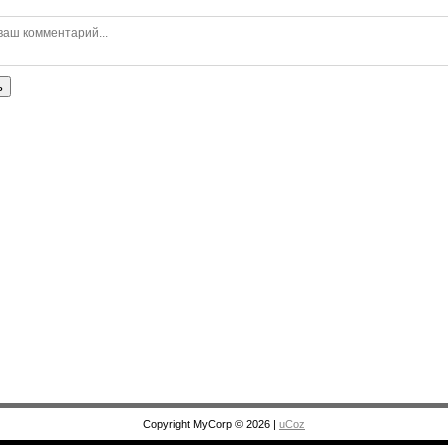
ь
Copyright MyCorp © 2026
|
uCoz