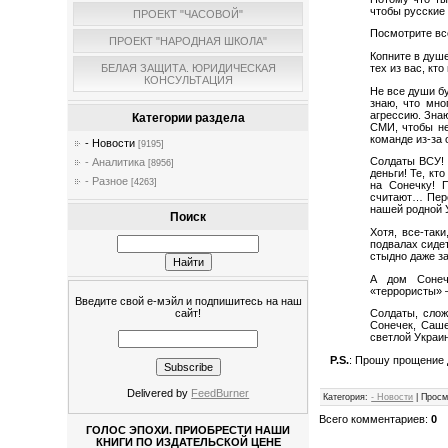
чтобы русские 
ПРОЕКТ "ЧАСОВОЙ"
Посмотрите вс
ПРОЕКТ "НАРОДНАЯ ШКОЛА"
Копните в душе
тех из вас, кт
БЕЛАЯ ЗАЩИТА. ЮРИДИЧЕСКАЯ
КОНСУЛЬТАЦИЯ
Не все души бу
знаю, что мно
агрессию. Знаю
Категории раздела
СМИ, чтобы не
команде из-за 
- Новости
[9195]
Солдаты ВСУ! 
- Аналитика
[8956]
деньги! Те, кт
- Разное
[4263]
на Сонечку! 
считают… Пере
нашей родной 
Поиск
Хотя, все-так
подвалах сидет
стыдно даже за
А дом Сонечк
«террористы» 
Введите свой е-мэйл и подпишитесь на наш
сайт!
Солдаты, слож
Сонечек, Саше
светлой Украи
P.S.
: Прошу прощение 
Delivered by
FeedBurner
Категория
:
- Новости
|
Просм
Всего комментариев
:
0
ГОЛОС ЭПОХИ. ПРИОБРЕСТИ НАШИ
КНИГИ ПО ИЗДАТЕЛЬСКОЙ ЦЕНЕ