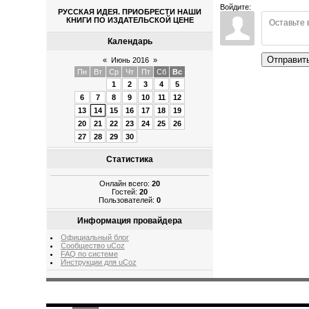
Войдите:
РУССКАЯ ИДЕЯ. ПРИОБРЕСТИ НАШИ
КНИГИ ПО ИЗДАТЕЛЬСКОЙ ЦЕНЕ
Календарь
Отправит
«
Июнь 2016
»
Пн
Вт
Ср
Чт
Пт
Сб
Вс
1
2
3
4
5
6
7
8
9
10
11
12
13
14
15
16
17
18
19
20
21
22
23
24
25
26
27
28
29
30
Статистика
Онлайн всего:
20
Гостей:
20
Пользователей:
0
Информация провайдера
Официальный блог
Сообщество uCoz
FAQ по системе
Инструкции для uCoz