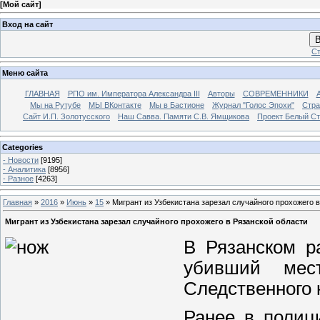
[
Мой сайт
]
Вход на сайт
В
Ст
Меню сайта
ГЛАВНАЯ
РПО им. Императора Александра III
Авторы
СОВРЕМЕННИКИ
Мы на Рутубе
МЫ ВКонтакте
Мы в Бастионе
Журнал "Голос Эпохи"
Стра
Сайт И.П. Золотусского
Наш Савва. Памяти С.В. Ямщикова
Проект Белый С
Categories
- Новости
[9195]
- Аналитика
[8956]
- Разное
[4263]
Главная
»
2016
»
Июнь
»
15
» Мигрант из Узбекистана зарезал случайного прохожего 
Мигрант из Узбекистана зарезал случайного прохожего в Рязанской области
В Рязанском р
убивший мест
Следственного 
Ранее в полиц