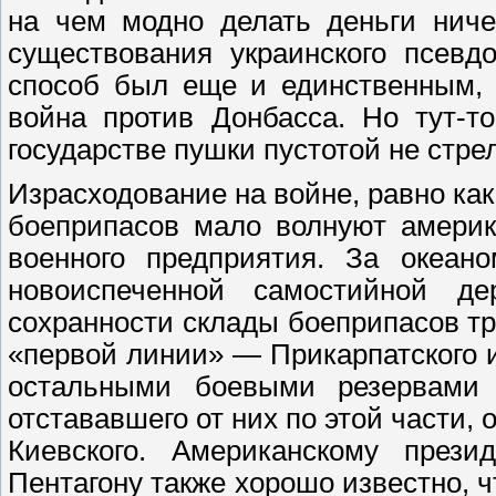
на чем модно делать деньги ниче
существования украинского псевд
способ был еще и единственным, 
война против Донбасса. Но тут-т
государстве пушки пустотой не стре
Израсходование на войне, равно ка
боеприпасов мало волнуют америк
военного предприятия. За океан
новоиспеченной самостийной д
сохранности склады боеприпасов тре
«первой линии» — Прикарпатского 
остальными боевыми резервами
отстававшего от них по этой части,
Киевского. Американскому презид
Пентагону также хорошо известно, ч