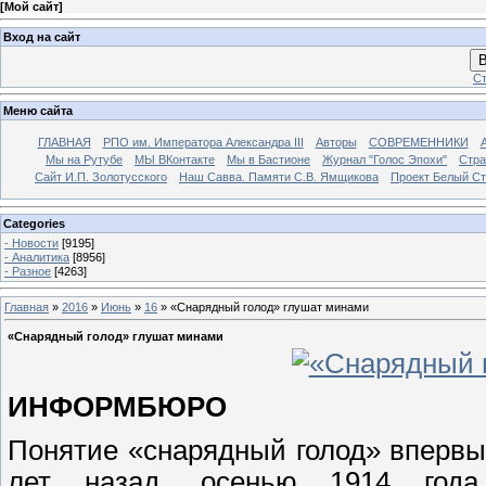
[
Мой сайт
]
Вход на сайт
В
Ст
Меню сайта
ГЛАВНАЯ
РПО им. Императора Александра III
Авторы
СОВРЕМЕННИКИ
Мы на Рутубе
МЫ ВКонтакте
Мы в Бастионе
Журнал "Голос Эпохи"
Стра
Сайт И.П. Золотусского
Наш Савва. Памяти С.В. Ямщикова
Проект Белый С
Categories
- Новости
[9195]
- Аналитика
[8956]
- Разное
[4263]
Главная
»
2016
»
Июнь
»
16
» «Снарядный голод» глушат минами
«Снарядный голод» глушат минами
ИНФОРМБЮРО
Понятие «снарядный голод» впервы
лет назад, осенью 1914 года