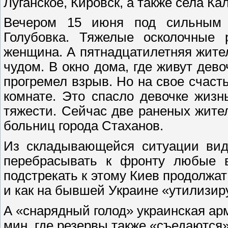
Луганское, Кировск, а также села Ка
Вечером 15 июня под сильным о
Голубовка. Тяжелые осколочные
женщина. А пятнадцатилетняя жите
чудом. В окно дома, где живут дево
прогремел взрыв. Но на свое счаст
комнате. Это спасло девочке жизн
тяжести. Сейчас две раненых жите
больниц города Стаханов.
Из складывающейся ситуации видн
перебрасывать к фронту любые в
подстрекать к этому Киев продолжат 
и как на бывшей Украине «утилизир
А «снарядный голод» украинская ар
мин, где резервы также «съедаются»,