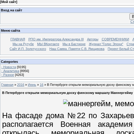
[
Мой сайт
]
Вход на сайт
В
Ст
Меню сайта
ГЛАВНАЯ
РПО им. Императора Александра III
Авторы
СОВРЕМЕННИКИ
Мы на Рутубе
МЫ ВКонтакте
Мы в Бастионе
Журнал "Голос Эпохи"
Стра
Сайт И.П. Золотусского
Наш Савва. Памяти С.В. Ямщикова
Проект Белый С
Categories
- Новости
[9195]
- Аналитика
[8956]
- Разное
[4263]
Главная
»
2016
»
Июнь
»
16
» В Петербурге открыли мемориальную доску финскому
В Петербурге открыли мемориальную доску финскому маршалу Маннергейму
На фасаде дома №22 по Захарьевс
располагается Военная академия 
открылась мемориальная дос