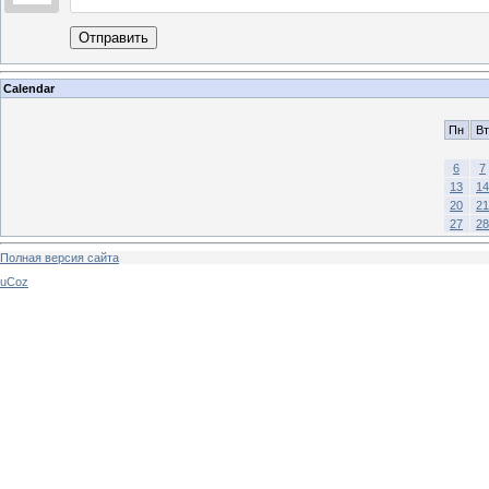
Отправить
Calendar
Пн
Вт
6
7
13
14
20
21
27
28
Полная версия сайта
uCoz