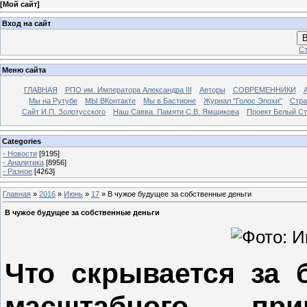
[
Мой сайт
]
Вход на сайт
В
Ст
Меню сайта
ГЛАВНАЯ
РПО им. Императора Александра III
Авторы
СОВРЕМЕННИКИ
Мы на Рутубе
МЫ ВКонтакте
Мы в Бастионе
Журнал "Голос Эпохи"
Стра
Сайт И.П. Золотусского
Наш Савва. Памяти С.В. Ямщикова
Проект Белый С
Categories
- Новости
[9195]
- Аналитика
[8956]
- Разное
[4263]
Главная
»
2016
»
Июнь
»
17
» В чужое будущее за собственные деньги
В чужое будущее за собственные деньги
Что скрывается за 
масштабного при