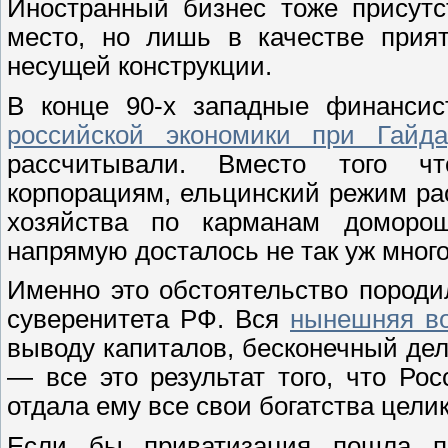
Иностранный бизнес тоже присутс
место, но лишь в качестве прият
несущей конструкции.
В конце 90-х западные финансис
российской экономики при Гайд
рассчитывали. Вместо того ч
корпорациям, ельцинский режим ра
хозяйства по карманам доморощ
напрямую досталось не так уж много
Именно это обстоятельство породи
суверенитета РФ. Вся
нынешняя во
выводу капиталов, бесконечный де
— все это результат того, что Ро
отдала ему все свои богатства цели
Если бы приватизация пошла по