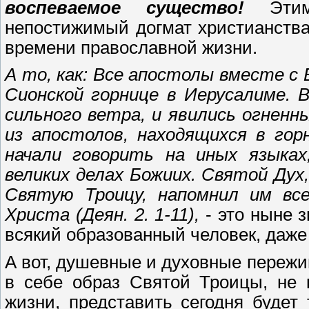
воспеваемое существо!
Эти
непостижимый догмат христианства,
времени православной жизни.
А то, как:
Все апостолы вместе с 
Сионской горнице в Иерусалиме. 
сильного ветра, и явились огненн
из апостолов, находящихся в гор
начали говорить на иных языках
великих делах Божиих. Святой Дух,
Святую Троицу, напомнил им вс
Христа
(Деян. 2. 1-11),
- это ныне 
всякий образованный человек, даже
А вот, душевные и духовные переж
в себе образ Святой Троицы, не 
жизни, представить сегодня будет