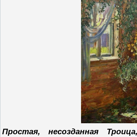
Простая, несозданная Троиц