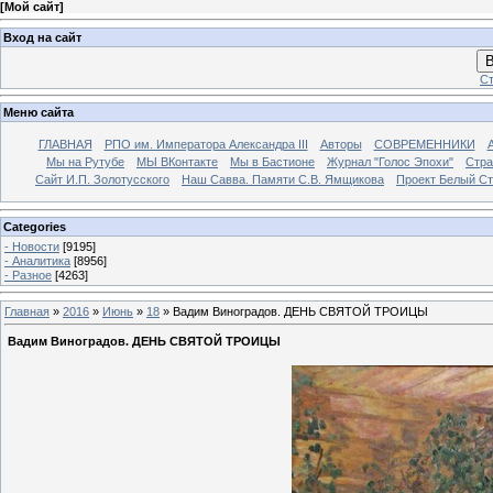
[
Мой сайт
]
Вход на сайт
В
Ст
Меню сайта
ГЛАВНАЯ
РПО им. Императора Александра III
Авторы
СОВРЕМЕННИКИ
Мы на Рутубе
МЫ ВКонтакте
Мы в Бастионе
Журнал "Голос Эпохи"
Стра
Сайт И.П. Золотусского
Наш Савва. Памяти С.В. Ямщикова
Проект Белый С
Categories
- Новости
[9195]
- Аналитика
[8956]
- Разное
[4263]
Главная
»
2016
»
Июнь
»
18
» Вадим Виноградов. ДЕНЬ СВЯТОЙ ТРОИЦЫ
Вадим Виноградов. ДЕНЬ СВЯТОЙ ТРОИЦЫ