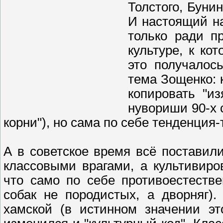
Толстого, Буни
И настоящий на
только ради п
культуре, к ко
это получалос
тема Зощенко: 
копировать "и
нувориши 90-х 
корни"), но сама по себе тенденция-
А в советское время всё поставил
классовыми врагами, а культивиро
что само по себе противоестестве
собак не породистых, а дворняг).
хамской (в истинном значении эт