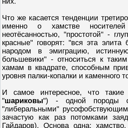
них.
Что же касается тенденции третиро
именно о хамстве носителей
неотёсанностью, "простотой" - гл
красные" говорят: "вся эта элит
народом в эмиграцию, истинну
большевики" - относиться к таки
хамам в квадрате, способным при
уровня палки-копалки и каменного т
И самое интересное, что такие 
"
шариковы
") - одной породы 
"либеральными" русофобствующим
зачастую как раз потомками зая
Гайдаров). Основа одна: хамство