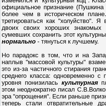
изменился и "культурный код". Клас
официальное признание (Пушкина 
более чем в историческом плане.
третироваться как "холуйство". Я
двоих своих хороших знакомых -
сумевших сохранить этот культурный
нормально
- тянуться к лучшему.
Но парадокс в том, что и на Зап
наплыв "массовой культуры" взам
это из-за частичного стирания гр
среднего класса: одновременно 
уровня понизилась
культурная
п
этом неоднократно писал С.В.Волко
эра "опрощения". Если раньше приз
теперь стали отвратительные д