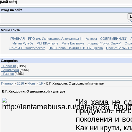
[
Мой сайт
]
Вход на сайт
В
Ст
Меню сайта
ГЛАВНАЯ
РПО им. Императора Александра III
Авторы
СОВРЕМЕННИКИ
Мы на Рутубе
МЫ ВКонтакте
Мы в Бастионе
Журнал "Голос Эпохи"
Стра
Сайт И.П. Золотусского
Наш Савва. Памяти С.В. Ямщикова
Проект Белый С
Categories
- Новости
[9195]
- Аналитика
[8956]
- Разное
[4263]
Главная
»
2016
»
Июнь
»
19
» В.Г. Хандорин. О дворянской культуре
В.Г. Хандорин. О дворянской культуре
"Из хама не сд
придумал. На с
поколения и во
Как ни крути, к