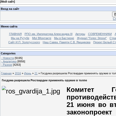
[
Мой сайт
]
Вход на сайт
В
Ст
Меню сайта
ГЛАВНАЯ
РПО им. Императора Александра III
Авторы
СОВРЕМЕННИКИ
Мы на Рутубе
МЫ ВКонтакте
Мы в Бастионе
Журнал "Голос Эпохи"
Стра
Сайт И.П. Золотусского
Наш Савва. Памяти С.В. Ямщикова
Проект Белый С
Categories
- Новости
[9195]
- Аналитика
[8956]
- Разное
[4263]
Главная
»
2016
»
Июнь
»
21
» Госдума разрешила Росгвардии применять оружие в то
Госдума разрешила Росгвардии применять оружие в толпе
Комитет 
противодейст
21 июня во в
законопроект