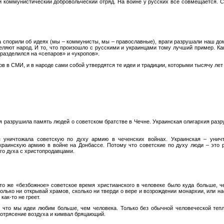
и коммунистический добровольческий отряд. На войне у русских все совмещается. 
а спорили об идеях (мы – коммунисты, мы – православные), враги разрушали наш до
еляют народ. И то, что произошло с русскими и украинцами тому лучший пример. К
разделился на «сепаров» и «укропов».
в в СМИ, и в народе сами собой утвердятся те идеи и традиции, которыми тысячу лет
.
я разрушила память людей о советском братстве в Чечне. Украинская олигархия разр
я уничтожала советскую по духу армию в чеченских войнах. Украинская – унич
украинскую армию в войне на Донбассе. Потому что советские по духу люди – это 
ого духа с христопродавцами.
 то же «безбожное» советское время христианского в человеке было куда больше, 
лько ни открывай храмов, сколько ни тверди о вере и возрождении монархии, или на
как-то не греет.
, что мы идеи любим больше, чем человека. Только без обычной человеческой теп
сотрясение воздуха и кимвал бряцающий.