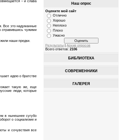
Совмещается – и слава
Наш опрос
Оцените мой сайт
Отлично
Хорошо
Неплохо
м. Все это надуманные
ак отравившись чужими
Плохо
Ужасно
 жили наши предки.
Результаты
|
Архив опросов
Всего ответов:
2106
БИБЛИОТЕКА
СОВРЕМЕННИКИ
ушает идею о братстве
ГАЛЕРЕЯ
тожает такую же, еще
русские люди, которые
чем в нынешнее сугубо
оборот о социализме и
лоты и сочувствия все