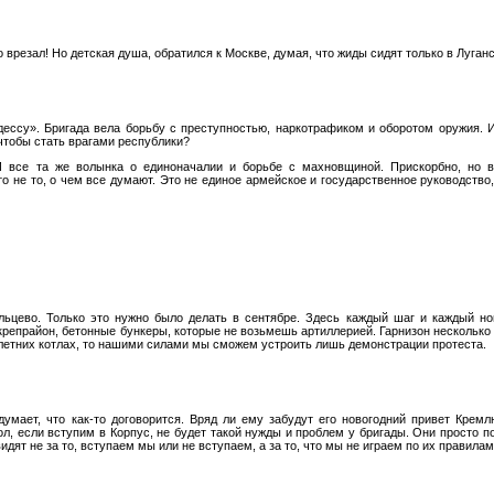
врезал! Но детская душа, обратился к Москве, думая, что жиды сидят только в Луганс
ессу». Бригада вела борьбу с преступностью, наркотрафиком и оборотом оружия. И
чтобы стать врагами республики?
 все та же волынка о единоначалии и борьбе с махновщиной. Прискорбно, но в
о не то, о чем все думают. Это не единое армейское и государственное руководство
льцево. Только это нужно было делать в сентябре. Здесь каждый шаг и каждый н
крепрайон, бетонные бункеры, которые не возьмешь артиллерией. Гарнизон несколько
в летних котлах, то нашими силами мы сможем устроить лишь демонстрации протеста.
умает, что как-то договорится. Вряд ли ему забудут его новогодний привет Крем
л, если вступим в Корпус, не будет такой нужды и проблем у бригады. Они просто п
идят не за то, вступаем мы или не вступаем, а за то, что мы не играем по их правилам