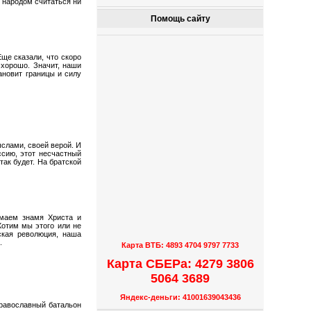
м народом считаться ни
Помощь сайту
ще сказали, что скоро
 хорошо. Значит, наши
ановит границы и силу
ыслами, своей верой. И
ссию, этот несчастный
так будет. На братской
имаем знамя Христа и
Хотим мы этого или не
ская революция, наша
.
Карта ВТБ: 4893 4704 9797 7733
Карта СБЕРа: 4279 3806
5064 3689
Яндекс-деньги: 41001639043436
православный батальон