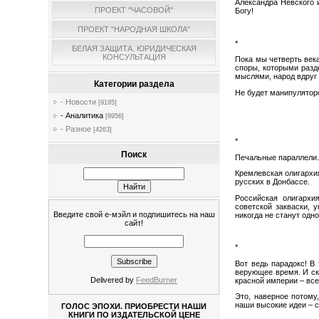
Александра Невского 
ПРОЕКТ "ЧАСОВОЙ"
Богу!
ПРОЕКТ "НАРОДНАЯ ШКОЛА"
*
БЕЛАЯ ЗАЩИТА. ЮРИДИЧЕСКАЯ
КОНСУЛЬТАЦИЯ
Пока мы четверть век
споры, которыми разд
мыслями, народ вдруг 
Категории раздела
Не будет манипуляторо
- Новости
[9195]
- Аналитика
[8956]
- Разное
[4263]
*
Поиск
Печальные параллели
Кремлевская олигархи
русских в Донбассе.
Российская олигархи
советской закваски, 
Введите свой е-мэйл и подпишитесь на наш
никогда не станут одн
сайт!
*
Вот ведь парадокс! В
верующее время. И ско
Delivered by
FeedBurner
красной империи – все 
Это, наверное потому
наши высокие идеи – 
ГОЛОС ЭПОХИ. ПРИОБРЕСТИ НАШИ
КНИГИ ПО ИЗДАТЕЛЬСКОЙ ЦЕНЕ