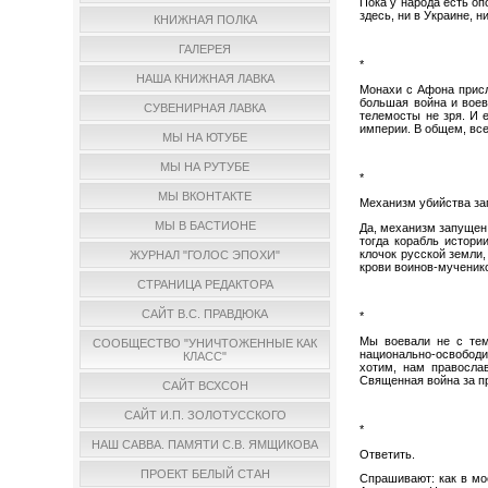
Пока у народа есть оп
здесь, ни в Украине, н
КНИЖНАЯ ПОЛКА
ГАЛЕРЕЯ
*
НАША КНИЖНАЯ ЛАВКА
Монахи с Афона присла
большая война и воев
СУВЕНИРНАЯ ЛАВКА
телемосты не зря. И 
империи. В общем, все
МЫ НА ЮТУБЕ
МЫ НА РУТУБЕ
*
МЫ ВКОНТАКТЕ
Механизм убийства за
МЫ В БАСТИОНЕ
Да, механизм запущен 
тогда корабль истори
клочок русской земли,
ЖУРНАЛ "ГОЛОС ЭПОХИ"
крови воинов-мученик
СТРАНИЦА РЕДАКТОРА
САЙТ В.С. ПРАВДЮКА
*
Мы воевали не с тем
СООБЩЕСТВО "УНИЧТОЖЕННЫЕ КАК
национально-освободи
КЛАСС"
хотим, нам правосла
Священная война за п
САЙТ ВСХСОН
САЙТ И.П. ЗОЛОТУССКОГО
*
НАШ САВВА. ПАМЯТИ С.В. ЯМЩИКОВА
Ответить.
ПРОЕКТ БЕЛЫЙ СТАН
Спрашивают: как в мо