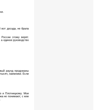
ке.
 вот досада, не брала
 России этому верят.
, а единое руководство
овый раунд продуманы
 тысяч, наемники. Если
лю и Плотницкому. Мои
ока не понимают, с кем
.