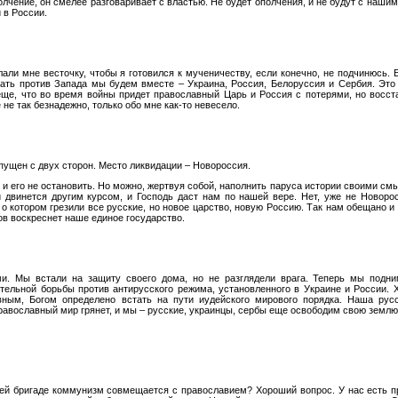
олчение, он смелее разговаривает с властью. Не будет ополчения, и не будут с наши
и в России.
ли мне весточку, чтобы я готовился к мученичеству, если конечно, не подчинюсь. Е
ать против Запада мы будем вместе – Украина, Россия, Белоруссия и Сербия. Это
еще, что во время войны придет православный Царь и Россия с потерями, но восст
 не так безнадежно, только обо мне как-то невесело.
пущен с двух сторон. Место ликвидации – Новороссия.
и его не остановить. Но можно, жертвуя собой, наполнить паруса истории своими см
и двинется другим курсом, и Господь даст нам по нашей вере. Нет, уже не Новоро
 о котором грезили все русские, но новое царство, новую Россию. Так нам обещано и 
ов воскреснет наше единое государство.
и. Мы встали на защиту своего дома, но не разглядели врага. Теперь мы подн
тельной борьбы против антирусского режима, установленного в Украине и России. 
вным, Богом определено встать на пути иудейского мирового порядка. Наша рус
равославный мир грянет, и мы – русские, украинцы, сербы еще освободим свою землю
ей бригаде коммунизм совмещается с православием? Хороший вопрос. У нас есть 