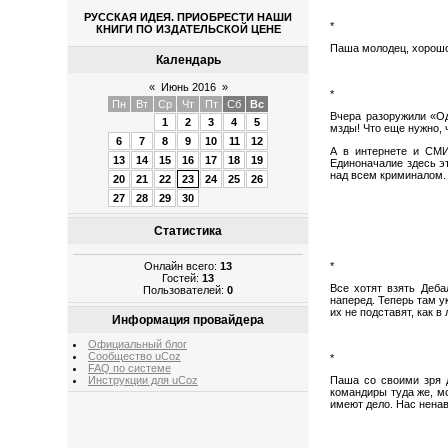
РУССКАЯ ИДЕЯ. ПРИОБРЕСТИ НАШИ
*
КНИГИ ПО ИЗДАТЕЛЬСКОЙ ЦЕНЕ
Паша молодец, хорошо 
Календарь
«
Июнь 2016
»
*
Пн
Вт
Ср
Чт
Пт
Сб
Вс
Вчера разоружили «Од
1
2
3
4
5
мзды! Что еще нужно, 
6
7
8
9
10
11
12
А в интернете и СМИ
13
14
15
16
17
18
19
Единоначалие здесь эт
над всем криминалом.
20
21
22
23
24
25
26
27
28
29
30
Статистика
*
Онлайн всего:
13
Гостей:
13
Все хотят взять Деба
Пользователей:
0
наперед. Теперь там у
их не подставят, как 
Информация провайдера
Официальный блог
Сообщество uCoz
*
FAQ по системе
Инструкции для uCoz
Паша со своими зря д
командиры туда же, мо
имеют дело. Нас ненав