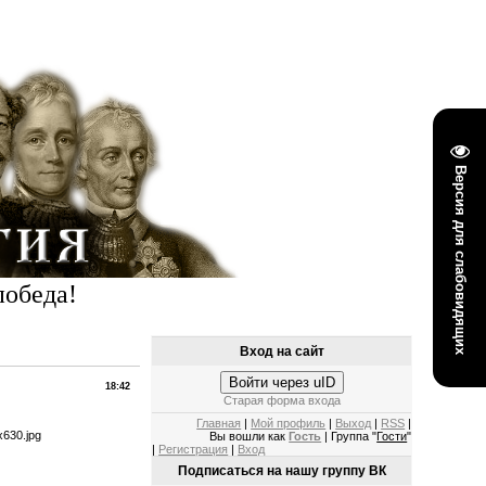
Версия для слабовидящих
победа!
Вход на сайт
Войти через uID
18:42
Старая форма входа
Главная
|
Мой профиль
|
Выход
|
RSS
|
Вы вошли как
Гость
| Группа "
Гости
"
|
Регистрация
|
Вход
Подписаться на нашу группу ВК