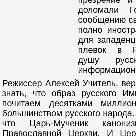
доломали Г
сообщению св
полно иностр
для западенц
плевок в Р
душу русс
информационн
Режиссер Алексей Учитель, вер
знать, что образ русского И
почитаем десятками миллио
большинством русского народа.
что Царь-Мученик канони
Православной Церкви. И Це