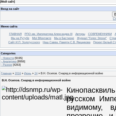
[
Мой сайт
]
Вход на сайт
В
Ст
Меню сайта
ГЛАВНАЯ
РПО им. Императора Александра III
Авторы
СОВРЕМЕННИКИ
Мы на Рутубе
МЫ ВКонтакте
Мы в Бастионе
Журнал "Голос Эпохи"
Стра
Сайт И.П. Золотусского
Наш Савва. Памяти С.В. Ямщикова
Проект Белый С
Categories
- Новости
[9195]
- Аналитика
[8956]
- Разное
[4263]
Главная
»
2016
»
Июнь
»
24
» В.Н. Осипов. Снаряд в информационной войне
В.Н. Осипов. Снаряд в информационной войне
Кинопаскви
русском Импе
видимому, в
презрение и