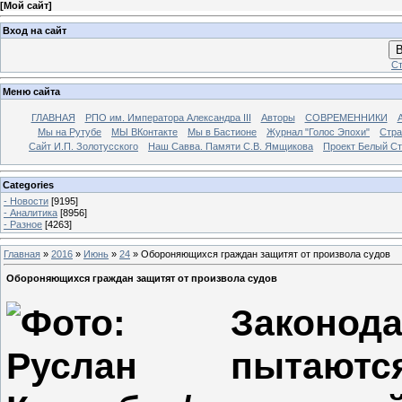
[
Мой сайт
]
Вход на сайт
В
Ст
Меню сайта
ГЛАВНАЯ
РПО им. Императора Александра III
Авторы
СОВРЕМЕННИКИ
Мы на Рутубе
МЫ ВКонтакте
Мы в Бастионе
Журнал "Голос Эпохи"
Стра
Сайт И.П. Золотусского
Наш Савва. Памяти С.В. Ямщикова
Проект Белый С
Categories
- Новости
[9195]
- Аналитика
[8956]
- Разное
[4263]
Главная
»
2016
»
Июнь
»
24
» Обороняющихся граждан защитят от произвола судов
Обороняющихся граждан защитят от произвола судов
Законод
пытают