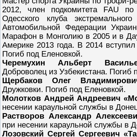
Мастер спорта Украины по трофи-р
2012, член подкомитета FAU по 
Одесского клуба экстремального
Автомобильной Федерации Украин
Марафон в Монголию в 2005 и в Да
Америке 2013 года. В 2014 вступи
Погиб под Еленовкой.
Черемухин Альберт Василь
Доброволец из Узбекистана. Погиб 
Щербаков Олег Владимирови
Дружковки. Погиб под Еленовкой.
Молотков Андрей Андреевич «М
несении караульной службы в Донец
Растворов Александр Алексеев
при несении караульной службы в Д
Лозовский Сергей Сергеевич «Т