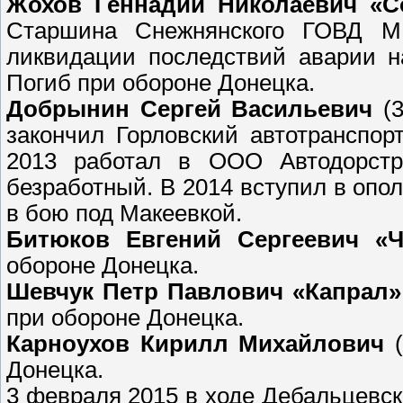
Жохов Геннадий Николаевич «С
Старшина Снежнянского ГОВД М
ликвидации последствий аварии н
Погиб при обороне Донецка.
Добрынин Сергей Васильевич
(3
закончил Горловский автотранспо
2013 работал в ООО Автодорстр
безработный. В 2014 вступил в оп
в бою под Макеевкой.
Битюков Евгений Сергеевич «
обороне Донецка.
Шевчук Петр Павлович «Капрал»
при обороне Донецка.
Карноухов Кирилл Михайлович
(
Донецка.
3 февраля 2015 в ходе Дебальцевск