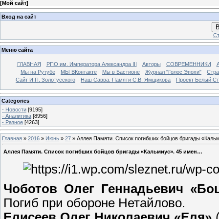
[
Мой сайт
]
Вход на сайт
В
Ст
Меню сайта
ГЛАВНАЯ
РПО им. Императора Александра III
Авторы
СОВРЕМЕННИКИ
Мы на Рутубе
МЫ ВКонтакте
Мы в Бастионе
Журнал "Голос Эпохи"
Стра
Сайт И.П. Золотусского
Наш Савва. Памяти С.В. Ямщикова
Проект Белый С
Categories
- Новости
[9195]
- Аналитика
[8956]
- Разное
[4263]
Главная
»
2016
»
Июнь
»
27
» Аллея Памяти. Список погибших бойцов бригады «Каль
Аллея Памяти. Список погибших бойцов бригады «Кальмиус». 45 имен…
Чоботов Олег Геннадьевич «Бо
Погиб при обороне Нетайлово.
Елисеев Олег Николаевич «Еля»
(