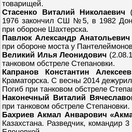
товарищей.
Стасенко Виталий Николаевич
(
1976 закончил СШ №5, в 1982 Доне
при обороне Шахтерска.
Павлюк Александр Анатольевич
при обороне моста у Пантелеймоно
Великий Илья Леонидович
(2.08.
танковом обстреле Степановки.
Капранов Константин Алексее
Краматорска. С весны 2014 дежурил 
Погиб при танковом обстреле Степа
Наконечный Виталий Вячеславо
при танковом обстреле Степановки.
Бахриев Акмал Анварович «Акм
Казахстана. Разведчик, командир 3
Еленовкой.