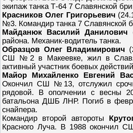
экипаж танка Т-64 7 Славянской бр
Красников Олег Григорьевич
(24.
№3. Командир танка 7 Славянской 
Майданюк Василий Данилович
(
района. Механик-водитель танка.
Образцов Олег Владимирович
(2
СШ №2 в Макеевке, жил в Славян
активный участник боевых действий
Майор Михайленко Евгений Ва
Окончил СШ №13, отслужил срочн
рядовой. В ополчении с весны 2
батальона ДШБ ЛНР. Погиб в февр
снайпера.
Командир второй автороты
Круто
Красного Луча. В 1988 окончил С