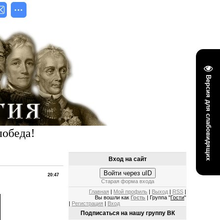
Версия для слабовидящих
победа!
Вход на сайт
Войти через uID
20:47
Старая форма входа
Главная
|
Мой профиль
|
Выход
|
RSS
|
Вы вошли как
Гость
| Группа "
Гости
"
|
Регистрация
|
Вход
Подписаться на нашу группу ВК