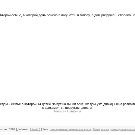
торой семье, в которой дочь ранена в ногу, отец в голову, а дом разрушен, спасибо 
 едем к семье в которой 14 детей, живут на линии огня, их дом уже дважды был разбом
медикаменты, продукты, деньги.
Алексей Смирнов
отров
:
1061
|
Добавил
:
Elena17
|
Теги
:
преступления украинской хунты
,
Новороссия
,
помощь новоросс