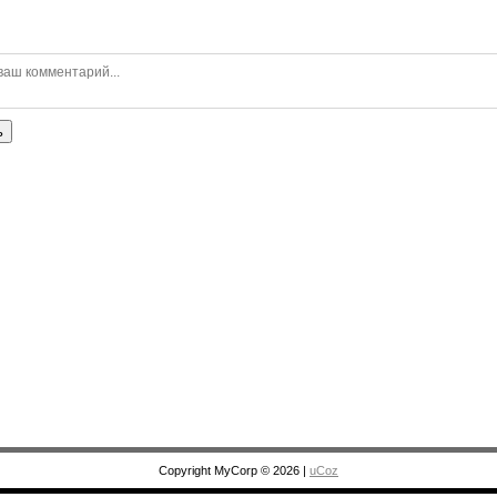
ь
Copyright MyCorp © 2026
|
uCoz