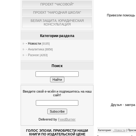
ПРОЕКТ "ЧАСОВОЙ"
ПРОЕКТ "НАРОДНАЯ ШКОЛА"
Привезли помощь в
БЕЛАЯ ЗАЩИТА. ЮРИДИЧЕСКАЯ
КОНСУЛЬТАЦИЯ
Категории раздела
- Новости
[9195]
- Аналитика
[8956]
- Разное
[4263]
Поиск
Введите свой е-мэйл и подпишитесь на наш
сайт!
Друзья - завтра
Delivered by
FeedBurner
Категория
:
- Новости
|
Просм
ГОЛОС ЭПОХИ. ПРИОБРЕСТИ НАШИ
КНИГИ ПО ИЗДАТЕЛЬСКОЙ ЦЕНЕ