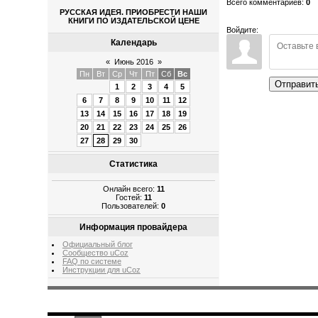
Всего комментариев
:
0
РУССКАЯ ИДЕЯ. ПРИОБРЕСТИ НАШИ
КНИГИ ПО ИЗДАТЕЛЬСКОЙ ЦЕНЕ
Войдите:
Календарь
«
Июнь 2016
»
Пн
Вт
Ср
Чт
Пт
Сб
Вс
Отправит
1
2
3
4
5
6
7
8
9
10
11
12
13
14
15
16
17
18
19
20
21
22
23
24
25
26
27
28
29
30
Статистика
Онлайн всего:
11
Гостей:
11
Пользователей:
0
Информация провайдера
Официальный блог
Сообщество uCoz
FAQ по системе
Инструкции для uCoz