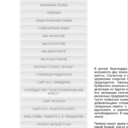
КНИЖНАЯ ПОЛКА
ГАЛЕРЕЯ
НАША КНИЖНАЯ ЛАВКА
СУВЕНИРНАЯ ЛАВКА
МЫ НА ЮТУБЕ
МЫ НА РУТУБЕ
МЫ ВКОНТАКТЕ
МЫ В БАСТИОНЕ
ЖУРНАЛ "ГОЛОС ЭПОХИ"
В центре Краснодара
монумента два воина 
СТРАНИЦА РЕДАКТОРА
кресты. Скульптор и 
церемонии открытия 
председатель Закон
САЙТ В.С. ПРАВДЮКА
Кубанского казачьего 
делегации из Адыгеи 
СООБЩЕСТВО "УНИЧТОЖЕННЫЕ КАК
все желающие смогли
КЛАСС"
различных предприяти
тысяч кубанских казак
САЙТ ВСХСОН
добровольцами отпра
священную память о 
САЙТ И.П. ЗОЛОТУССКОГО
вдохновить и укрепи
непобежденного. В на
земле.
НАШ САВВА. ПАМЯТИ С.В. ЯМЩИКОВА
Пример наших дедов и 
ПРОЕКТ БЕЛЫЙ СТАН
одной буркой, ели из