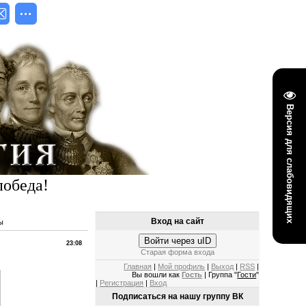
Версия для слабовидящих
победа!
Вход на сайт
ы
Войти через uID
23:08
Старая форма входа
Главная
|
Мой профиль
|
Выход
|
RSS
|
Вы вошли как
Гость
| Группа "
Гости
"
|
Регистрация
|
Вход
Подписаться на нашу группу ВК