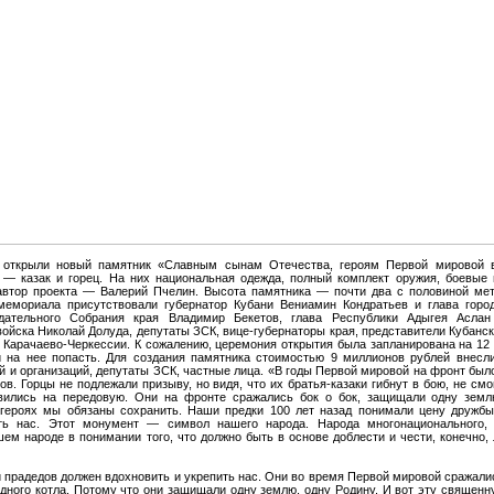
 открыли новый памятник «Славным сынам Отечества, героям Первой мировой 
— казак и горец. На них национальная одежда, полный комплект оружия, боевые 
автор проекта — Валерий Пчелин. Высота памятника — почти два с половиной мет
мемориала присутствовали губернатор Кубани Вениамин Кондратьев и глава горо
одательного Собрания края Владимир Бекетов, глава Республики Адыгея Аслан
войска Николай Долуда, депутаты ЗСК, вице-губернаторы края, представители Кубанск
и Карачаево-Черкессии. К сожалению, церемония открытия была запланирована на 12 
 на нее попасть. Для создания памятника стоимостью 9 миллионов рублей внесли
й и организаций, депутаты ЗСК, частные лица. «В годы Первой мировой на фронт был
ов. Горцы не подлежали призыву, но видя, что их братья-казаки гибнут в бою, не смо
вились на передовую. Они на фронте сражались бок о бок, защищали одну земл
героях мы обязаны сохранить. Наши предки 100 лет назад понимали цену дружбы
ть нас. Этот монумент — символ нашего народа. Народа многонационального,
шем народе в понимании того, что должно быть в основе доблести и чести, конечно,
прадедов должен вдохновить и укрепить нас. Они во время Первой мировой сражались
 одного котла. Потому что они защищали одну землю, одну Родину. И вот эту священ