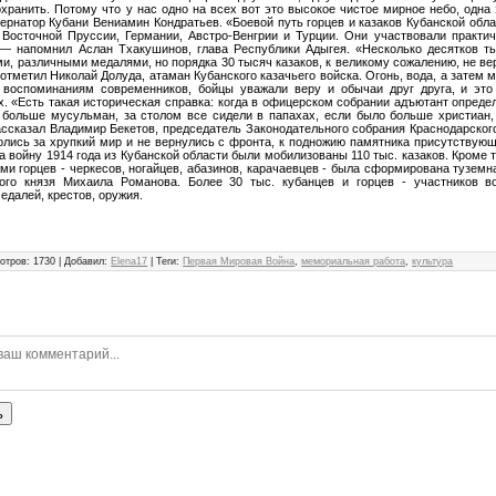
хранить. Потому что у нас одно на всех вот это высокое чистое мирное небо, одна
ернатор Кубани Вениамин Кондратьев. «Боевой путь горцев и казаков Кубанской обла
Восточной Пруссии, Германии, Австро-Венгрии и Турции. Они участвовали практи
 — напомнил Аслан Тхакушинов, глава Республики Адыгея. «Несколько десятков т
и, различными медалями, но порядка 30 тысяч казаков, к великому сожалению, не ве
отметил Николай Долуда, атаман Кубанского казачьего войска. Огонь, вода, а затем
 воспоминаниям современников, бойцы уважали веру и обычаи друг друга, и это
. «Есть такая историческая справка: когда в офицерском собрании адъютант определ
 больше мусульман, за столом все сидели в папахах, если было больше христиан,
ссказал Владимир Бекетов, председатель Законодательного собрания Краснодарского
ролись за хрупкий мир и не вернулись с фронта, к подножию памятника присутствую
а войну 1914 года из Кубанской области были мобилизованы 110 тыс. казаков. Кроме 
и горцев - черкесов, ногайцев, абазинов, карачаевцев - была сформирована туземна
ого князя Михаила Романова. Более 30 тыс. кубанцев и горцев - участников 
медалей, крестов, оружия.
отров
:
1730
|
Добавил
:
Elena17
|
Теги
:
Первая Мировая Война
,
мемориальная работа
,
культура
ь