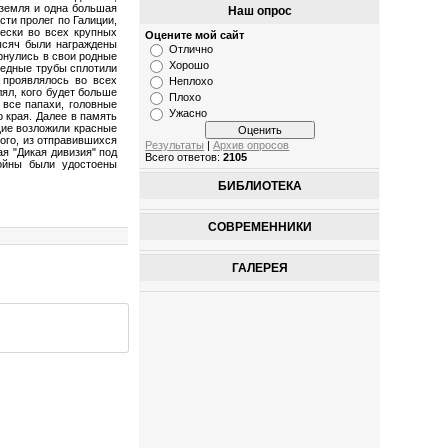
 земля и одна большая
Наш опрос
сти пролег по Галиции,
чески во всех крупных
Оцените мой сайт
ысяч были награждены
Отлично
рнулись в свои родные
Хорошо
 медные трубы сплотили
 проявлялось во всех
Неплохо
ял, кого будет больше
Плохо
 все папахи, головные
Ужасно
 края. Далее в память
щие возложили красные
того, из отправившихся
Результаты
|
Архив опросов
я "Дикая дивизия" под
Всего ответов:
2105
войны были удостоены
БИБЛИОТЕКА
СОВРЕМЕННИКИ
ГАЛЕРЕЯ