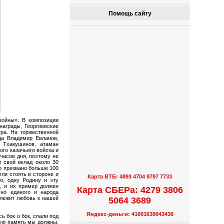
Помощь сайту
войны». В композиции
награды, Георгиевские
ра. На торжественной
да Владимир Евланов,
 Тхакушинов, атаман
ого казачьего войска и
часов дня, поэтому не
 свой вклад около 30
о призвано больше 100
гли стоять в стороне и
Карта ВТБ: 4893 4704 9797 7733
ю, одну Родину и эту
, и их пример должен
Карта СБЕРа: 4279 3806
 но единого и народа
 лежит любовь к нашей
5064 3689
Яндекс-деньги: 41001639043436
 бок о бок, спали под
ную память мы должны,