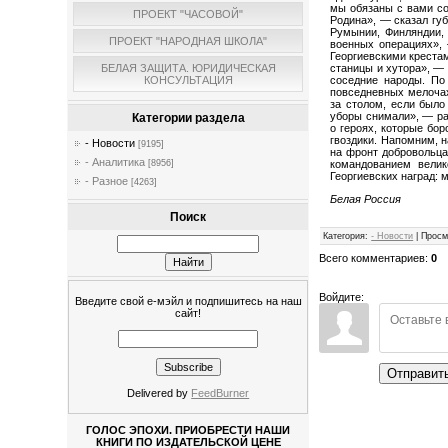
мы обязаны с вами со
ПРОЕКТ "ЧАСОВОЙ"
Родина», — сказал губ
Румынии, Финляндии, 
ПРОЕКТ "НАРОДНАЯ ШКОЛА"
военных операциях»,
Георгиевскими крестам
станицы и хутора», — 
БЕЛАЯ ЗАЩИТА. ЮРИДИЧЕСКАЯ
соседние народы. По
КОНСУЛЬТАЦИЯ
повседневных мелочах
за столом, если было
уборы снимали», — ра
Категории раздела
о героях, которые бо
гвоздики. Напомним, н
- Новости
[9195]
на фронт добровольцам
- Аналитика
командованием велик
[8956]
Георгиевских наград: 
- Разное
[4263]
Белая Россия
Поиск
Категория
:
- Новости
|
Просм
Всего комментариев
:
0
Войдите:
Введите свой е-мэйл и подпишитесь на наш
сайт!
Отправит
Delivered by
FeedBurner
ГОЛОС ЭПОХИ. ПРИОБРЕСТИ НАШИ
КНИГИ ПО ИЗДАТЕЛЬСКОЙ ЦЕНЕ