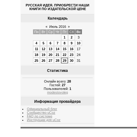
РУССКАЯ ИДЕЯ. ПРИОБРЕСТИ НАШИ
КНИГИ ПО ИЗДАТЕЛЬСКОЙ ЦЕНЕ
Календарь
«
Июль 2016
»
Пн
Вт
Ср
Чт
Пт
Сб
Вс
1
2
3
4
5
6
7
8
9
10
11
12
13
14
15
16
17
18
19
20
21
22
23
24
25
26
27
28
29
30
31
Статистика
Онлайн всего:
28
Гостей:
27
Пользователей:
1
modestovoleg
Информация провайдера
Официальный блог
Сообщество uCoz
FAQ по системе
Инструкции для uCoz