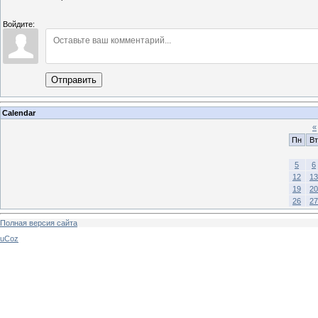
Войдите:
Отправить
Calendar
«
Пн
Вт
5
6
12
13
19
20
26
27
Полная версия сайта
uCoz