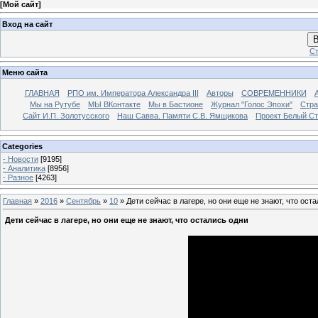
[
Мой сайт
]
Вход на сайт
В
Ст
Меню сайта
ГЛАВНАЯ
РПО им. Императора Александра III
Авторы
СОВРЕМЕННИКИ
Мы на Рутубе
МЫ ВКонтакте
Мы в Бастионе
Журнал "Голос Эпохи"
Стра
Сайт И.П. Золотусского
Наш Савва. Памяти С.В. Ямщикова
Проект Белый С
Categories
- Новости
[9195]
- Аналитика
[8956]
- Разное
[4263]
Главная
»
2016
»
Сентябрь
»
10
» Дети сейчас в лагере, но они еще не знают, что ост
Дети сейчас в лагере, но они еще не знают, что остались одни