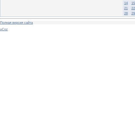
14
15
21
22
28
29
Полная версия сайта
uCoz