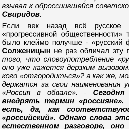
взывал к оброссиившейся
советско
Свиридов
.
Если век назад всё русское 
«прогрессивной общественности» 
было клеймо получше - «русский
Солженицын
не раз обличал эту 
того, что словоупотребление «ру
оно уже кажется дерзким вызово
кого «отгородиться»? а как же, м
держатся за свои наименования у
«Россия в обвале». -
Сегодня
внедрять термин «россияне».
есть, да, как соответствую
«российский». Однако слова эт
естественном разговоре, оно 