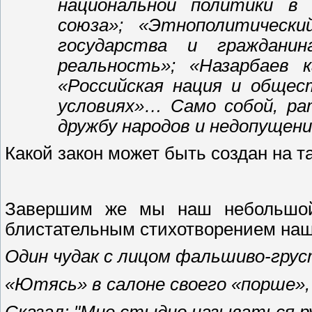
национальной политики в 
союза»; «Этнополитическ
государства и гражданина
реальность»; «Назарбаев 
«Российская нация и общес
условиях»… Само собой, ра
дружбу народов и недопущен
Какой закон может быть создан на т
Завершим же мы наш небольшой 
блистательным стихотворением наш
Один чудак с лицом фальшиво-гру
«Ютясь» в салоне своего «порше»,
Сказал: "Мне стыдно называться р