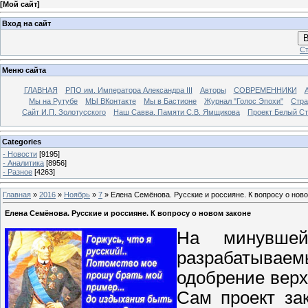
[
Мой сайт
]
Вход на сайт
В
Ст
Меню сайта
ГЛАВНАЯ
РПО им. Императора Александра III
Авторы
СОВРЕМЕННИКИ
Мы на Рутубе
МЫ ВКонтакте
Мы в Бастионе
Журнал "Голос Эпохи"
Стра
Сайт И.П. Золотусского
Наш Савва. Памяти С.В. Ямщикова
Проект Белый С
Categories
- Новости
[9195]
- Аналитика
[8956]
- Разное
[4263]
Главная
»
2016
»
Ноябрь
»
7
» Елена Семёнова. Русские и россияне. К вопросу о нов
Елена Семёнова. Русские и россияне. К вопросу о новом законе
На минувшей
разрабатывае
одобрение верх
Сам проект за