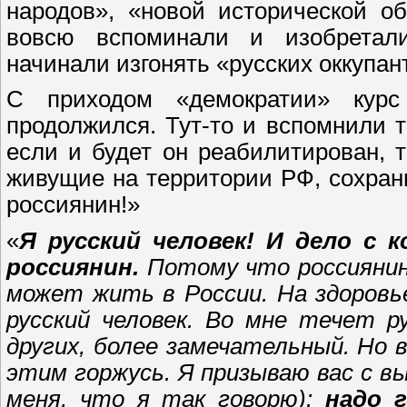
народов», «новой исторической о
вовсю вспоминали и изобретал
начинали изгонять «русских оккупан
С приходом «демократии» курс
продолжился. Тут-то и вспомнили т
если и будет он реабилитирован, 
живущие на территории РФ, сохран
россиянин!»
«
Я русский человек! И дело с 
россиянин.
Потому что россиянин
может жить в России. Hа здоровье
русский человек. Во мне течет р
других, более замечательный. Hо в
этим горжусь. Я призываю вас с в
меня, что я так говорю):
надо 