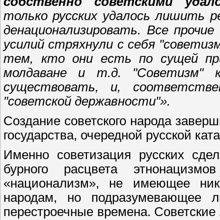
собственно "советскими" удал
только русских удалось лишить р
денационализировать. Все прочие
усилий стряхнули с себя "советизм
тем, кто они есть по сущей при
молдаване и т.д. "Советизм" 
существовать, и, соответств
"советской державности"».
Создание советского народа заверш
государства, очередной русской кат
Именно советизация русских сде
бурного расцвета этнонацизм
«национализм», не имеющее ник
народам, но подразумевающее л
перестроечные времена. Советские