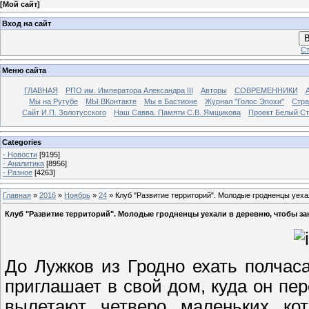
[
Мой сайт
]
Вход на сайт
В
Ст
Меню сайта
ГЛАВНАЯ
РПО им. Императора Александра III
Авторы
СОВРЕМЕННИКИ
Мы на Рутубе
МЫ ВКонтакте
Мы в Бастионе
Журнал "Голос Эпохи"
Стра
Сайт И.П. Золотусского
Наш Савва. Памяти С.В. Ямщикова
Проект Белый С
Categories
- Новости
[9195]
- Аналитика
[8956]
- Разное
[4263]
Главная
»
2016
»
Ноябрь
»
24
» Клуб "Развитие территорий". Молодые гродненцы уеха
Клуб "Развитие территорий". Молодые гродненцы уехали в деревню, чтобы з
До Лужков из Гродно ехать полчас
приглашает в свой дом, куда он пер
вылетают четверо маленьких кот