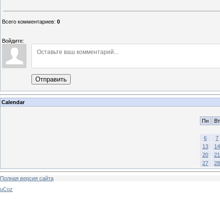
Всего комментариев
:
0
Войдите:
Отправить
Calendar
Пн
Вт
6
7
13
14
20
21
27
28
Полная версия сайта
uCoz