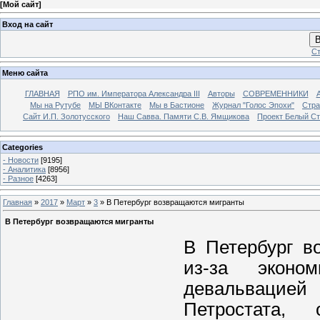
[
Мой сайт
]
Вход на сайт
В
Ст
Меню сайта
ГЛАВНАЯ
РПО им. Императора Александра III
Авторы
СОВРЕМЕННИКИ
Мы на Рутубе
МЫ ВКонтакте
Мы в Бастионе
Журнал "Голос Эпохи"
Стра
Сайт И.П. Золотусского
Наш Савва. Памяти С.В. Ямщикова
Проект Белый С
Categories
- Новости
[9195]
- Аналитика
[8956]
- Разное
[4263]
Главная
»
2017
»
Март
»
3
» В Петербург возвращаются мигранты
В Петербург возвращаются мигранты
В Петербург в
из-за эконом
девальвацией
Петростата,