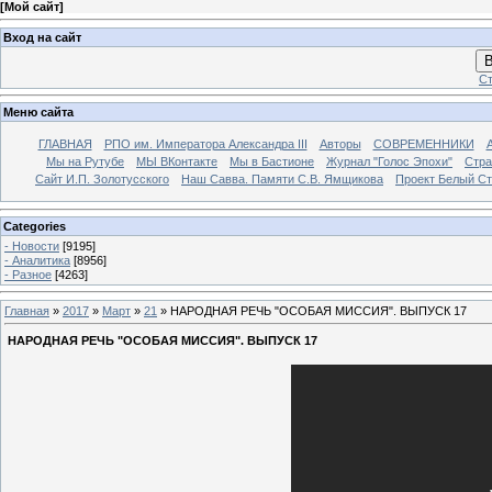
[
Мой сайт
]
Вход на сайт
В
Ст
Меню сайта
ГЛАВНАЯ
РПО им. Императора Александра III
Авторы
СОВРЕМЕННИКИ
Мы на Рутубе
МЫ ВКонтакте
Мы в Бастионе
Журнал "Голос Эпохи"
Стра
Сайт И.П. Золотусского
Наш Савва. Памяти С.В. Ямщикова
Проект Белый С
Categories
- Новости
[9195]
- Аналитика
[8956]
- Разное
[4263]
Главная
»
2017
»
Март
»
21
» НАРОДНАЯ РЕЧЬ "ОСОБАЯ МИССИЯ". ВЫПУСК 17
НАРОДНАЯ РЕЧЬ "ОСОБАЯ МИССИЯ". ВЫПУСК 17